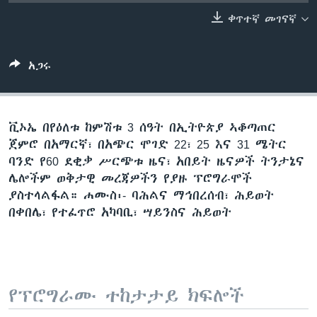
ቀጥተኛ መገናኛ
ቋንቋዎች
አጋሩ
ቪኦኤ በየዕለቱ ከምሽቱ 3 ሰዓት በኢትዮጵያ ኣቆጣጠር
ጀምሮ በአማርኛ፣ በአጭር ሞገድ 22፣ 25 እና 31 ሜትር
ባንድ የ60 ደቂቃ ሥርጭቱ ዜና፣ አበይት ዜናዎች ትንታኔና
ሌሎችም ወቅታዊ መረጃዎችን የያዙ ፕሮግራሞች
ያስተላልፋል። ሐሙስ፡- ባሕልና ማኅበረሰብ፣ ሕይወት
በቀበሌ፣ የተፈጥሮ አካባቢ፣ ሣይንስና ሕይወት
የፕሮግራሙ ተከታታይ ክፍሎች