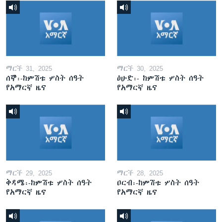
ማርች 31, 2025
ማርች 30, 2025
ሰኞ፡-ከምሽቱ ሦስት ሰዓት
ዕሁድ፡- ከምሽቱ ሦስት ሰዓት
የአማርኛ ዜና
የአማርኛ ዜና
ማርች 29, 2025
ማርች 28, 2025
ቅዳሜ፡-ከምሽቱ ሦስት ሰዓት
ዐርብ፡-ከምሽቱ ሦስት ሰዓት
የአማርኛ ዜና
የአማርኛ ዜና