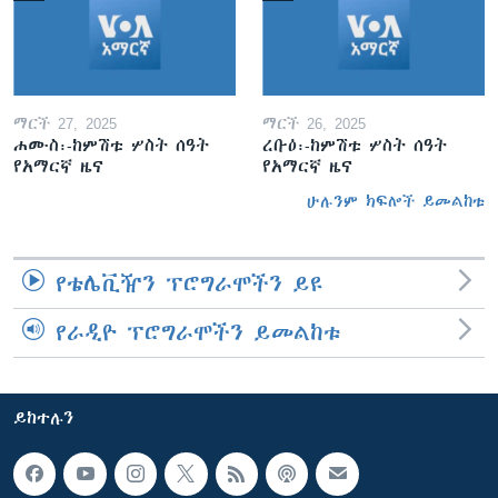
ማርች 27, 2025
ማርች 26, 2025
ሐሙስ፡-ከምሽቱ ሦስት ሰዓት
ረቡዕ፡-ከምሽቱ ሦስት ሰዓት
የአማርኛ ዜና
የአማርኛ ዜና
ሁሉንም ክፍሎች ይመልከቱ
የቴሌቪዥን ፕሮግራሞችን ይዩ
የራዲዮ ፕሮግራሞችን ይመልከቱ
ይከተሉን