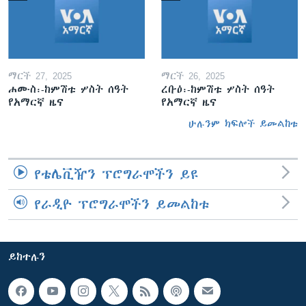
ማርች 27, 2025
ማርች 26, 2025
ሐሙስ፡-ከምሽቱ ሦስት ሰዓት
ረቡዕ፡-ከምሽቱ ሦስት ሰዓት
የአማርኛ ዜና
የአማርኛ ዜና
ሁሉንም ክፍሎች ይመልከቱ
የቴሌቪዥን ፕሮግራሞችን ይዩ
የራዲዮ ፕሮግራሞችን ይመልከቱ
ይከተሉን