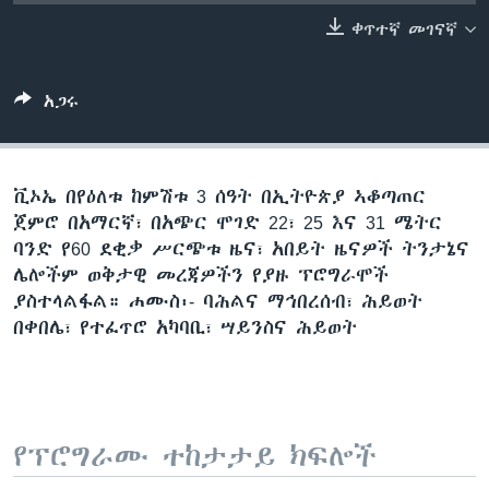
ቀጥተኛ መገናኛ
ቋንቋዎች
አጋሩ
ቪኦኤ በየዕለቱ ከምሽቱ 3 ሰዓት በኢትዮጵያ ኣቆጣጠር
ጀምሮ በአማርኛ፣ በአጭር ሞገድ 22፣ 25 እና 31 ሜትር
ባንድ የ60 ደቂቃ ሥርጭቱ ዜና፣ አበይት ዜናዎች ትንታኔና
ሌሎችም ወቅታዊ መረጃዎችን የያዙ ፕሮግራሞች
ያስተላልፋል። ሐሙስ፡- ባሕልና ማኅበረሰብ፣ ሕይወት
በቀበሌ፣ የተፈጥሮ አካባቢ፣ ሣይንስና ሕይወት
የፕሮግራሙ ተከታታይ ክፍሎች