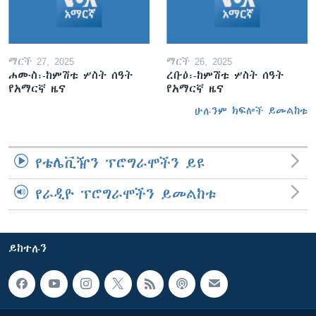
ማርች 27, 2025
ማርች 26, 2025
ሐሙስ፡-ከምሽቱ ሦስት ሰዓት
ረቡዕ፡-ከምሽቱ ሦስት ሰዓት
የአማርኛ ዜና
የአማርኛ ዜና
ሁሉንም ክፍሎች ይመልከቱ
የቴሌቪዥን ፕሮግራሞችን ይዩ
የራዲዮ ፕሮግራሞችን ይመልከቱ
ይከተሉን