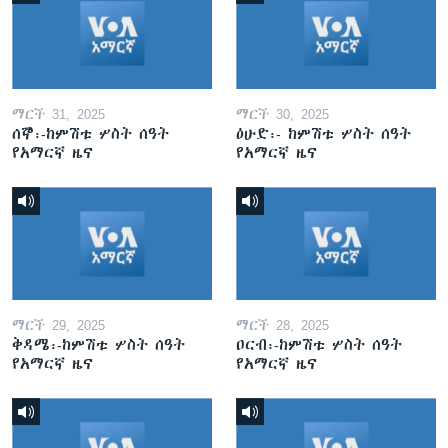
ማርች 31, 2025
ማርች 30, 2025
ሰኞ፡-ከምሽቱ ሦስት ሰዓት
ዕሁድ፡- ከምሽቱ ሦስት ሰዓት
የአማርኛ ዜና
የአማርኛ ዜና
ማርች 29, 2025
ማርች 28, 2025
ቅዳሜ፡-ከምሽቱ ሦስት ሰዓት
ዐርብ፡-ከምሽቱ ሦስት ሰዓት
የአማርኛ ዜና
የአማርኛ ዜና