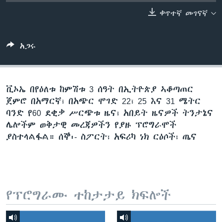
ቀጥተኛ መገናኛ
ቋንቋዎች
አጋሩ
ቪኦኤ በየዕለቱ ከምሽቱ 3 ሰዓት በኢትዮጵያ ኣቆጣጠር
ጀምሮ በአማርኛ፣ በአጭር ሞገድ 22፣ 25 እና 31 ሜትር
ባንድ የ60 ደቂቃ ሥርጭቱ ዜና፣ አበይት ዜናዎች ትንታኔና
ሌሎችም ወቅታዊ መረጃዎችን የያዙ ፕሮግራሞች
ያስተላልፋል። ሰኞ፡- ስፖርት፣ አፍሪካ ነክ ርዕሶች፣ ጤና
የፕሮግራሙ ተከታታይ ክፍሎች