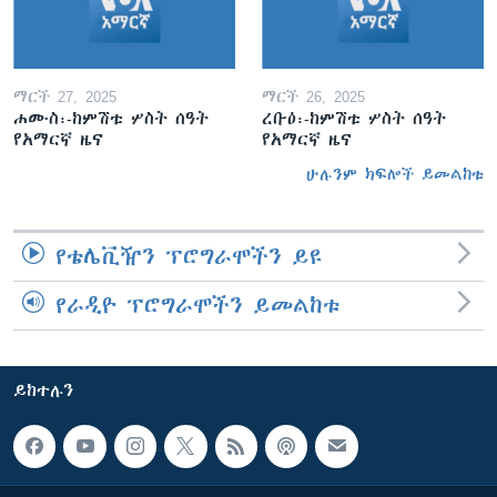
ማርች 27, 2025
ማርች 26, 2025
ሐሙስ፡-ከምሽቱ ሦስት ሰዓት
ረቡዕ፡-ከምሽቱ ሦስት ሰዓት
የአማርኛ ዜና
የአማርኛ ዜና
ሁሉንም ክፍሎች ይመልከቱ
የቴሌቪዥን ፕሮግራሞችን ይዩ
የራዲዮ ፕሮግራሞችን ይመልከቱ
ይከተሉን