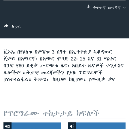
ቀጥተኛ መገናኛ
ቋንቋዎች
አጋሩ
ቪኦኤ በየዕለቱ ከምሽቱ 3 ሰዓት በኢትዮጵያ ኣቆጣጠር
ጀምሮ በአማርኛ፣ በአጭር ሞገድ 22፣ 25 እና 31 ሜትር
ባንድ የ60 ደቂቃ ሥርጭቱ ዜና፣ አበይት ዜናዎች ትንታኔና
ሌሎችም ወቅታዊ መረጃዎችን የያዙ ፕሮግራሞች
ያስተላልፋል። ቅዳሜ፡- ከዚህም ከዚያም፤ የሙዚቃ ቃና
የፕሮግራሙ ተከታታይ ክፍሎች