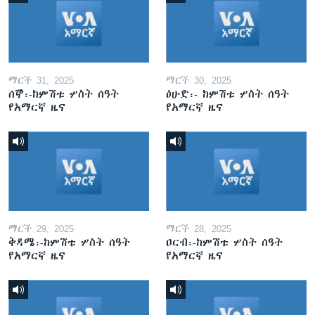
ማርች 31, 2025
ማርች 30, 2025
ሰኞ፡-ከምሽቱ ሦስት ሰዓት
ዕሁድ፡- ከምሽቱ ሦስት ሰዓት
የአማርኛ ዜና
የአማርኛ ዜና
ማርች 29, 2025
ማርች 28, 2025
ቅዳሜ፡-ከምሽቱ ሦስት ሰዓት
ዐርብ፡-ከምሽቱ ሦስት ሰዓት
የአማርኛ ዜና
የአማርኛ ዜና