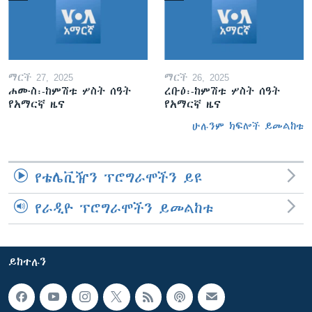
ማርች 27, 2025
ማርች 26, 2025
ሐሙስ፡-ከምሽቱ ሦስት ሰዓት
ረቡዕ፡-ከምሽቱ ሦስት ሰዓት
የአማርኛ ዜና
የአማርኛ ዜና
ሁሉንም ክፍሎች ይመልከቱ
የቴሌቪዥን ፕሮግራሞችን ይዩ
የራዲዮ ፕሮግራሞችን ይመልከቱ
ይከተሉን