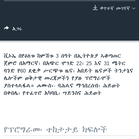
ቀጥተኛ መገናኛ
ቋንቋዎች
አጋሩ
ቪኦኤ በየዕለቱ ከምሽቱ 3 ሰዓት በኢትዮጵያ ኣቆጣጠር
ጀምሮ በአማርኛ፣ በአጭር ሞገድ 22፣ 25 እና 31 ሜትር
ባንድ የ60 ደቂቃ ሥርጭቱ ዜና፣ አበይት ዜናዎች ትንታኔና
ሌሎችም ወቅታዊ መረጃዎችን የያዙ ፕሮግራሞች
ያስተላልፋል። ሐሙስ፡- ባሕልና ማኅበረሰብ፣ ሕይወት
በቀበሌ፣ የተፈጥሮ አካባቢ፣ ሣይንስና ሕይወት
የፕሮግራሙ ተከታታይ ክፍሎች