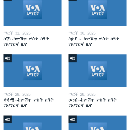
ማርች 31, 2025
ማርች 30, 2025
ሰኞ፡-ከምሽቱ ሦስት ሰዓት
ዕሁድ፡- ከምሽቱ ሦስት ሰዓት
የአማርኛ ዜና
የአማርኛ ዜና
ማርች 29, 2025
ማርች 28, 2025
ቅዳሜ፡-ከምሽቱ ሦስት ሰዓት
ዐርብ፡-ከምሽቱ ሦስት ሰዓት
የአማርኛ ዜና
የአማርኛ ዜና