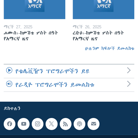
ማርች 27, 2025
ማርች 26, 2025
ሐሙስ፡-ከምሽቱ ሦስት ሰዓት
ረቡዕ፡-ከምሽቱ ሦስት ሰዓት
የአማርኛ ዜና
የአማርኛ ዜና
ሁሉንም ክፍሎች ይመልከቱ
የቴሌቪዥን ፕሮግራሞችን ይዩ
የራዲዮ ፕሮግራሞችን ይመልከቱ
ይከተሉን