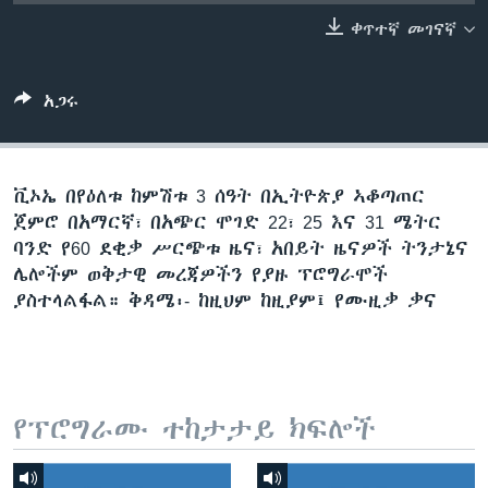
ቀጥተኛ መገናኛ
ቋንቋዎች
አጋሩ
ቪኦኤ በየዕለቱ ከምሽቱ 3 ሰዓት በኢትዮጵያ ኣቆጣጠር
ጀምሮ በአማርኛ፣ በአጭር ሞገድ 22፣ 25 እና 31 ሜትር
ባንድ የ60 ደቂቃ ሥርጭቱ ዜና፣ አበይት ዜናዎች ትንታኔና
ሌሎችም ወቅታዊ መረጃዎችን የያዙ ፕሮግራሞች
ያስተላልፋል። ቅዳሜ፡- ከዚህም ከዚያም፤ የሙዚቃ ቃና
የፕሮግራሙ ተከታታይ ክፍሎች