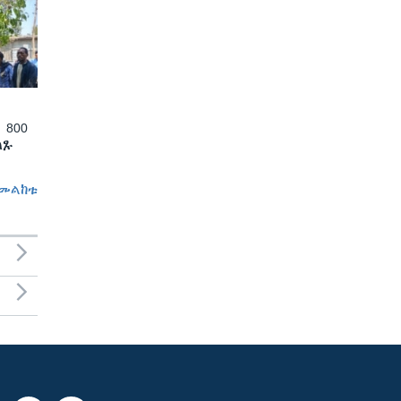
 800
ለጹ
መልከቱ