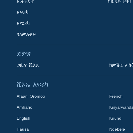
ኢትዮጵያ
የቪዲዮ ዘገባ
አፍሪካ
አሜሪካ
ዓለምአቀፍ
ድምጽ
ጋቢና ቪኦኤ
ከምሽቱ ሦስ
ቪኦኤ አፍሪካ
Afaan Oromoo
French
Amharic
Kinyarwand
English
Kirundi
Learning English
Hausa
Ndebele