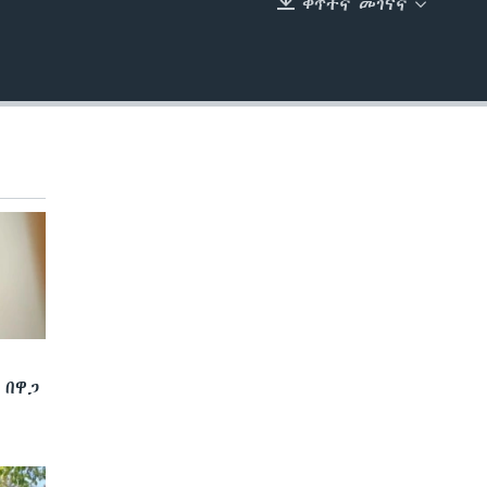
ቀጥተኛ መገናኛ
EMBED
 በዋጋ