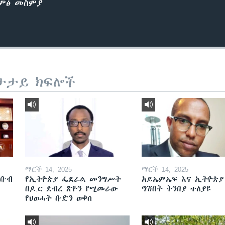
ድምፅ መስምያ
ታታይ ክፍሎች
ማርች 14, 2025
ማርች 14, 2025
ደቡብ
የኢትዮጵያ ፌደራል መንግሥት
አይኤምኤፍ እና ኢትዮጵያ
በዶ.ር ደብረ ጽዮን የሚመራው
ግሽበት ትንበያ ተለያዩ
የህወሓት ቡድን ወቀሰ