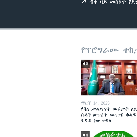
ብቅ ባይ መስኮት የ
የፕሮግራሙ ተከ
ማርች 14, 2025
የባለ ሥልጣናት መፈታት ለ
ሱዳን ውጥረት መርገብ ቁልፍ
ጉዳይ ነው ተባለ