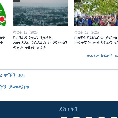
ማርች 12, 2025
ማርች 12, 2025
ስት
የትግራይ ክልል ጊዜያዊ
በሐዋሳ ዩኒቨርሲቲ ያገለገሉ
ወቀ
አስተዳደር የፌደራል መንግሥቱን
ሠራተኞች መታዳቸውን ገ
ጣልቃ ገብነት ጠየቀ
ሁሉንም ክፍሎች ይ
ራሞችን ይዩ
ችን ይመልከቱ
ይከተሉን