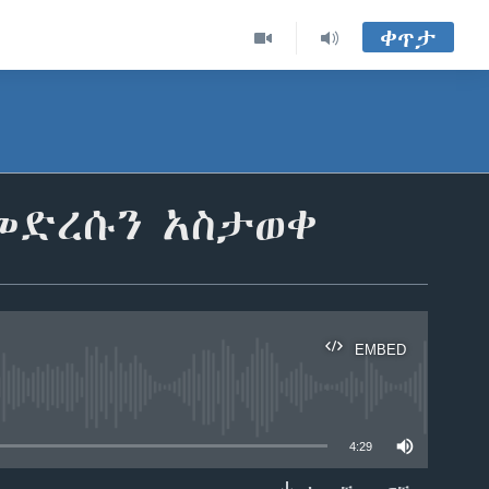
ቀጥታ
 መድረሱን አስታወቀ
EMBED
able
4:29