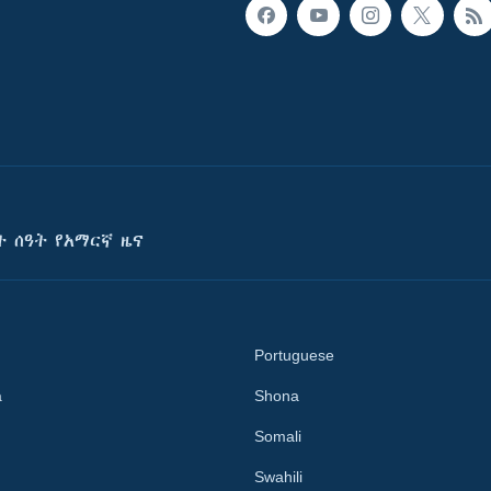
ት ሰዓት የአማርኛ ዜና
Portuguese
a
Shona
Somali
Swahili