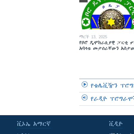
ማርች 13, 2025
የቦሮ ዴሞክራሲያዊ ፓርቲ ሦ
አባላቱ መታሰራቸውን አስታ
የቴሌቪዥን ፕሮግ
የራዲዮ ፕሮግራሞ
ቪኦኤ አማርኛ
ቪዲዮ