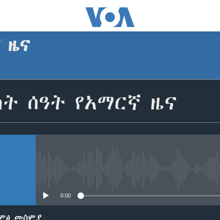
ኛ ዜና
SUBSCRIBE
ት ሰዓት የአማርኛ ዜና
Apple Podcasts
ይድረሰኝ / ይላክልኝ
No media source currently avail
0:00
ድምፅ መስምያ