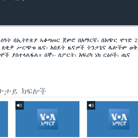
 ሰዓት በኢትዮጵያ ኣቆጣጠር ጀምሮ በአማርኛ፣ በአጭር ሞገድ 22
60 ደቂቃ ሥርጭቱ ዜና፣ አበይት ዜናዎች ትንታኔና ሌሎችም ወ
ች ያስተላልፋል። ሰኞ፡- ስፖርት፣ አፍሪካ ነክ ርዕሶች፣ ጤና
ታታይ ክፍሎች