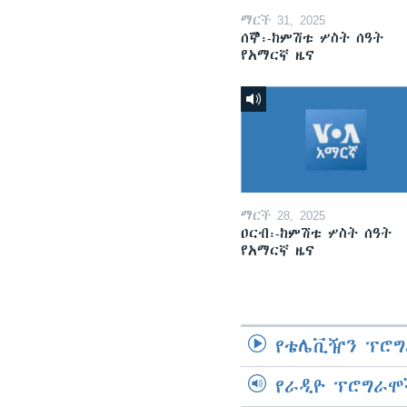
ማርች 31, 2025
ሰኞ፡-ከምሽቱ ሦስት ሰዓት
የአማርኛ ዜና
ማርች 28, 2025
ዐርብ፡-ከምሽቱ ሦስት ሰዓት
የአማርኛ ዜና
የቴሌቪዥን ፕሮግ
የራዲዮ ፕሮግራሞ