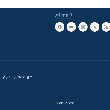
ይከተሉን
ት ሰዓት የአማርኛ ዜና
Portuguese