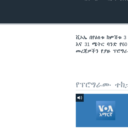
ቪኦኤ በየዕለቱ ከምሽቱ 3
እና 31 ሜትር ባንድ የ
መረጃዎችን የያዙ ፕሮግራሞ
የፕሮግራሙ ተከ