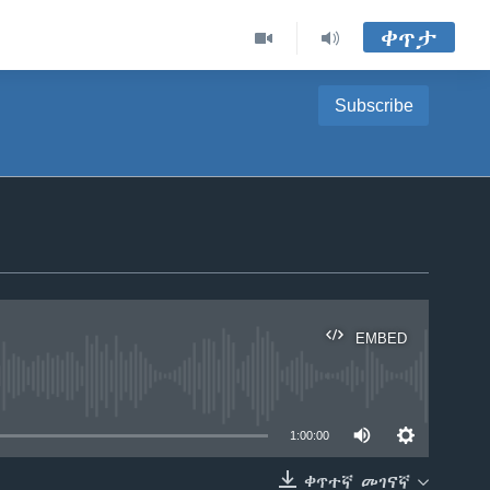
ቀጥታ
Subscribe
EMBED
able
1:00:00
ቀጥተኛ መገናኛ