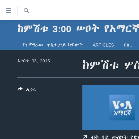
በቀላሉ
የመሥሪያ
ማገናኛዎች
ፈልግ
ከምሽቱ 3:00 ሠዐት የአማር
ዜና
ወደ
ኑሮ በጤንነት
ኢትዮጵያ
ዋናው
የፕሮግራሙ ተከታታይ ክፍሎች
ARTICLES
ስለ…
ይዘት
ጋቢና ቪኦኤ
አፍሪካ
እለፍ
ኦገስት 03, 2015
ከምሽቱ ሦስ
ከምሽቱ ሦስት ሰዓት የአማርኛ ዜና
ዓለምአቀፍ
ወደ
ዋናው
ቪዲዮ
አሜሪካ
ይዘት
የፎቶ መድብሎች
መካከለኛው ምሥራቅ
እለፍ
አጋሩ
ወደ
ክምችት
ዋናው
ይዘት
እለፍ
ብቅ ባይ መስኮት የ