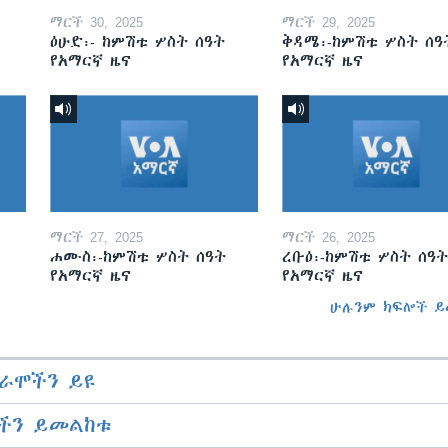
ማርች 30, 2025
ማርች 29, 2025
ዕሁድ፡- ከምሽቱ ሦስት ሰዓት
ቅዳሜ፡-ከምሽቱ ሦስት ሰዓ
የአማርኛ ዜና
የአማርኛ ዜና
ማርች 27, 2025
ማርች 26, 2025
ሐሙስ፡-ከምሽቱ ሦስት ሰዓት
ረቡዕ፡-ከምሽቱ ሦስት ሰዓት
የአማርኛ ዜና
የአማርኛ ዜና
ሁሉንም ክፍሎች ይ
ራሞችን ይዩ
ችን ይመልከቱ