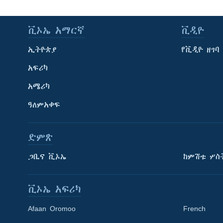
ቪኦኤ አማርኛ
ቪዲዮ
ኢትዮጵያ
የቪዲዮ ዘገባ
አፍሪካ
አሜሪካ
ዓለምአቀፍ
ድምጽ
ጋቢና ቪኦኤ
ከምሽቱ ሦስ
ቪኦኤ አፍሪካ
Afaan Oromoo
French