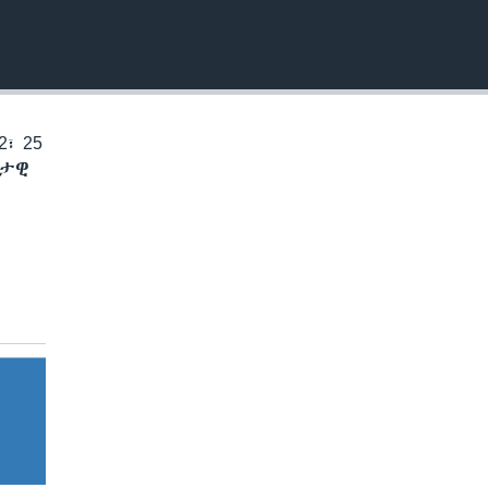
EMBED
፣ 25
ቅታዊ