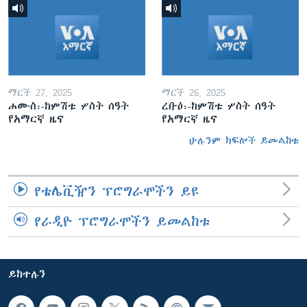
ማርች 27, 2025
ማርች 26, 2025
ሐሙስ፡-ከምሽቱ ሦስት ሰዓት
ረቡዕ፡-ከምሽቱ ሦስት ሰዓት
የአማርኛ ዜና
የአማርኛ ዜና
ሁሉንም ክፍሎች ይመልከቱ
የቴሌቪዥን ፕሮግራሞችን ይዩ
የራዲዮ ፕሮግራሞችን ይመልከቱ
ይከተሉን