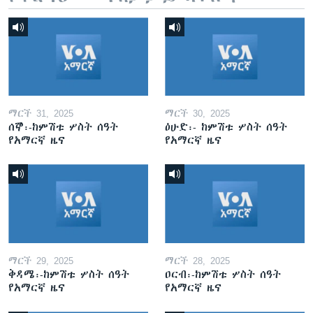
ማርች 31, 2025
ማርች 30, 2025
ሰኞ፡-ከምሽቱ ሦስት ሰዓት
ዕሁድ፡- ከምሽቱ ሦስት ሰዓት
የአማርኛ ዜና
የአማርኛ ዜና
ማርች 29, 2025
ማርች 28, 2025
ቅዳሜ፡-ከምሽቱ ሦስት ሰዓት
ዐርብ፡-ከምሽቱ ሦስት ሰዓት
የአማርኛ ዜና
የአማርኛ ዜና