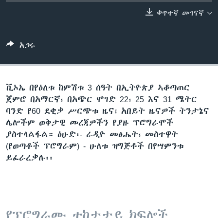
ቀጥተኛ መገናኛ
ቋንቋዎች
አጋሩ
ቪኦኤ በየዕለቱ ከምሽቱ 3 ሰዓት በኢትዮጵያ ኣቆጣጠር
ጀምሮ በአማርኛ፣ በአጭር ሞገድ 22፣ 25 እና 31 ሜትር
ባንድ የ60 ደቂቃ ሥርጭቱ ዜና፣ አበይት ዜናዎች ትንታኔና
ሌሎችም ወቅታዊ መረጃዎችን የያዙ ፕሮግራሞች
ያስተላልፋል። ዕሁድ፡- ራዲዮ መፅሔት፣ መስተዋት
(የወጣቶች ፕሮግራም) - ሁለቱ ዝግጅቶች በየሣምንቱ
ይፈራረቃሉ፡፡
የፕሮግራሙ ተከታታይ ክፍሎች