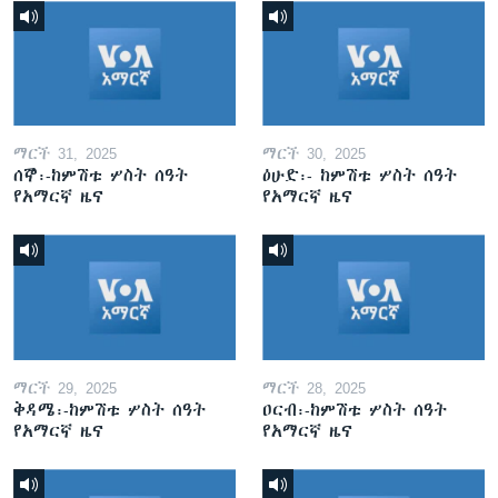
ማርች 31, 2025
ማርች 30, 2025
ሰኞ፡-ከምሽቱ ሦስት ሰዓት
ዕሁድ፡- ከምሽቱ ሦስት ሰዓት
የአማርኛ ዜና
የአማርኛ ዜና
ማርች 29, 2025
ማርች 28, 2025
ቅዳሜ፡-ከምሽቱ ሦስት ሰዓት
ዐርብ፡-ከምሽቱ ሦስት ሰዓት
የአማርኛ ዜና
የአማርኛ ዜና