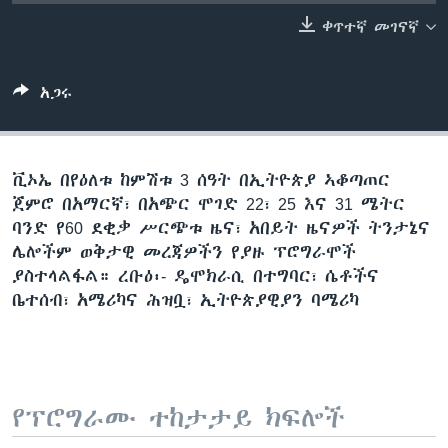
ቀጥተኛ መገናኛ
ቋንቋዎች
አጋሩ
ቪኦኤ በየዕለቱ ከምሽቱ 3 ሰዓት በኢትዮጵያ ኣቆጣጠር
ጀምሮ በአማርኛ፣ በአጭር ሞገድ 22፣ 25 እና 31 ሜትር
ባንድ የ60 ደቂቃ ሥርጭቱ ዜና፣ አበይት ዜናዎች ትንታኔና
ሌሎችም ወቅታዊ መረጃዎችን የያዙ ፕሮግራሞች
ያስተላልፋል። ረቡዕ፡- ዴሞክራሲ በተግባር፣ ሴቶችና
ቤተሰብ፣ አሜሪካና ሕዝቧ፣ ኢትዮጵያዊያን ባሜሪካ
የፕሮግራሙ ተከታታይ ክፍሎች