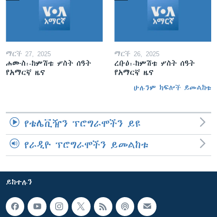
ማርች 27, 2025
ማርች 26, 2025
ሐሙስ፡-ከምሽቱ ሦስት ሰዓት
ረቡዕ፡-ከምሽቱ ሦስት ሰዓት
የአማርኛ ዜና
የአማርኛ ዜና
ሁሉንም ክፍሎች ይመልከቱ
የቴሌቪዥን ፕሮግራሞችን ይዩ
የራዲዮ ፕሮግራሞችን ይመልከቱ
ይከተሉን