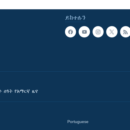
ይከተሉን
ት ሰዓት የአማርኛ ዜና
Portuguese