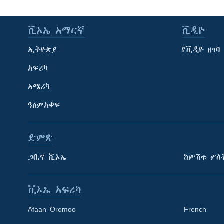
ቪኦኤ አማርኛ
ቪዲዮ
ኢትዮጵያ
የቪዲዮ ዘገባ
አፍሪካ
አሜሪካ
ዓለምአቀፍ
ድምጽ
ጋቢና ቪኦኤ
ከምሽቱ ሦስ
ቪኦኤ አፍሪካ
Afaan Oromoo
French