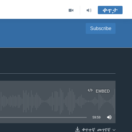
ቀጥታ
Subscribe
EMBED
able
59:59
ቀጥተኛ መገናኛ