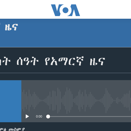
ኛ ዜና
SUBSCRIBE
ት ሰዓት የአማርኛ ዜና
Apple Podcasts
ይድረሰኝ / ይላክልኝ
No media source currently avail
0:00
ድምፅ መስምያ