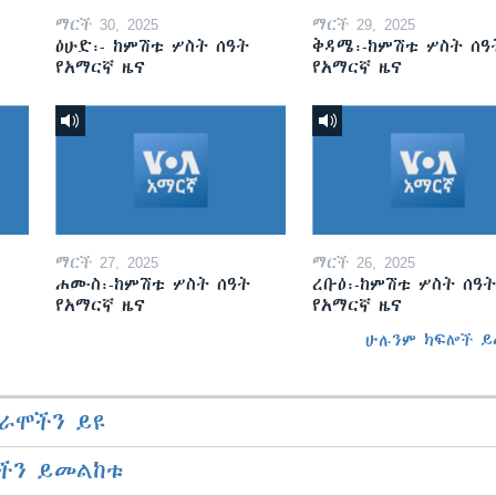
ማርች 30, 2025
ማርች 29, 2025
ዕሁድ፡- ከምሽቱ ሦስት ሰዓት
ቅዳሜ፡-ከምሽቱ ሦስት ሰዓ
የአማርኛ ዜና
የአማርኛ ዜና
ማርች 27, 2025
ማርች 26, 2025
ሐሙስ፡-ከምሽቱ ሦስት ሰዓት
ረቡዕ፡-ከምሽቱ ሦስት ሰዓት
የአማርኛ ዜና
የአማርኛ ዜና
ሁሉንም ክፍሎች ይ
ራሞችን ይዩ
ችን ይመልከቱ