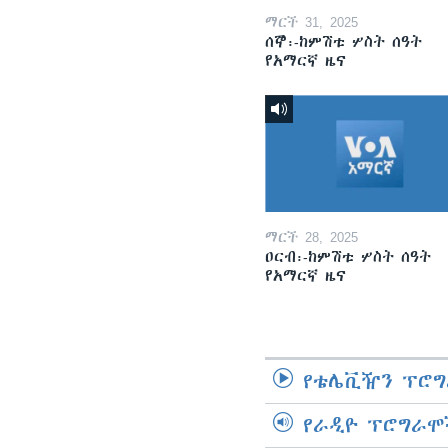
ማርች 31, 2025
ሰኞ፡-ከምሽቱ ሦስት ሰዓት
የአማርኛ ዜና
ማርች 28, 2025
ዐርብ፡-ከምሽቱ ሦስት ሰዓት
የአማርኛ ዜና
የቴሌቪዥን ፕሮግ
የራዲዮ ፕሮግራሞ