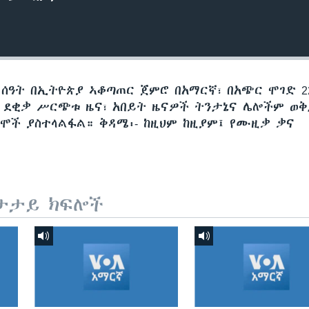
 ሰዓት በኢትዮጵያ ኣቆጣጠር ጀምሮ በአማርኛ፣ በአጭር ሞገድ 22
60 ደቂቃ ሥርጭቱ ዜና፣ አበይት ዜናዎች ትንታኔና ሌሎችም ወ
ሞች ያስተላልፋል። ቅዳሜ፡- ከዚህም ከዚያም፤ የሙዚቃ ቃና
ታታይ ክፍሎች