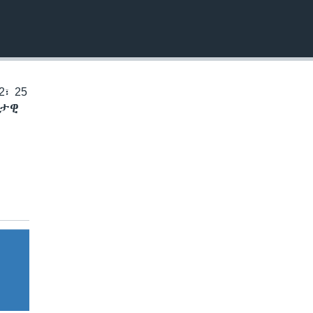
EMBED
፣ 25
ቅታዊ