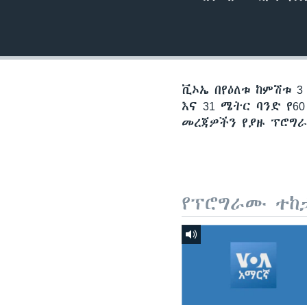
ቪኦኤ በየዕለቱ ከምሽቱ 3
እና 31 ሜትር ባንድ የ
መረጃዎችን የያዙ ፕሮግራ
የፕሮግራሙ ተከ