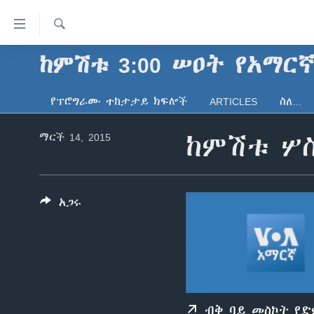
በቀላሉ
የመሥሪያ
ማገናኛዎች
ፈልግ
ከምሽቱ 3:00 ሠዐት የአማር
ዜና
ወደ
ኑሮ በጤንነት
ኢትዮጵያ
ዋናው
የፕሮግራሙ ተከታታይ ክፍሎች
ARTICLES
ስለ…
ይዘት
ጋቢና ቪኦኤ
አፍሪካ
እለፍ
ማርች 14, 2015
ከምሽቱ ሦስ
ከምሽቱ ሦስት ሰዓት የአማርኛ ዜና
ዓለምአቀፍ
ወደ
ዋናው
ቪዲዮ
አሜሪካ
ይዘት
የፎቶ መድብሎች
መካከለኛው ምሥራቅ
እለፍ
አጋሩ
ወደ
ክምችት
ዋናው
ይዘት
እለፍ
ብቅ ባይ መስኮት የ