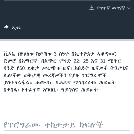
ቀጥተኛ መገናኛ
ቋንቋዎች
አጋሩ
ቪኦኤ በየዕለቱ ከምሽቱ 3 ሰዓት በኢትዮጵያ ኣቆጣጠር
ጀምሮ በአማርኛ፣ በአጭር ሞገድ 22፣ 25 እና 31 ሜትር
ባንድ የ60 ደቂቃ ሥርጭቱ ዜና፣ አበይት ዜናዎች ትንታኔና
ሌሎችም ወቅታዊ መረጃዎችን የያዙ ፕሮግራሞች
ያስተላልፋል። ሐሙስ፡- ባሕልና ማኅበረሰብ፣ ሕይወት
በቀበሌ፣ የተፈጥሮ አካባቢ፣ ሣይንስና ሕይወት
የፕሮግራሙ ተከታታይ ክፍሎች