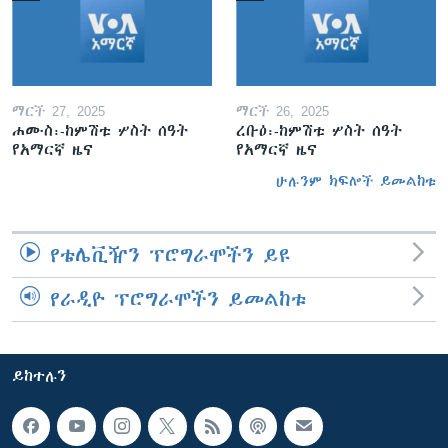
ማርች 27, 2025
ማርች 26, 2025
ሐሙስ፡-ከምሽቱ ሦስት ሰዓት
ረቡዕ፡-ከምሽቱ ሦስት ሰዓት
የአማርኛ ዜና
የአማርኛ ዜና
ሁሉንም ክፍሎች ይመልከቱ
የቴሌቪዥን ፕሮግራሞችን ይዩ
የራዲዮ ፕሮግራሞችን ይመልከቱ
ይከተሉን