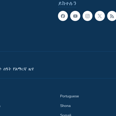
ይከተሉን
ት ሰዓት የአማርኛ ዜና
Portuguese
a
Shona
Somali