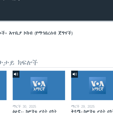
ጦች፡ አጥቢያ ኮከብ (የማኅበረሰብ ጀግኖች)
ታታይ ክፍሎች
ማርች 30, 2025
ማርች 29, 2025
ዕሁድ፡- ከምሽቱ ሦስት ሰዓት
ቅዳሜ፡-ከምሽቱ ሦስት ሰዓ