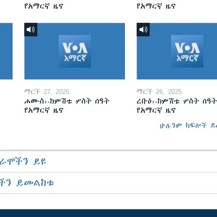
የአማርኛ ዜና
የአማርኛ ዜና
ማርች 27, 2025
ማርች 26, 2025
ሐሙስ፡-ከምሽቱ ሦስት ሰዓት
ረቡዕ፡-ከምሽቱ ሦስት ሰዓት
የአማርኛ ዜና
የአማርኛ ዜና
ሁሉንም ክፍሎች ይ
ራሞችን ይዩ
ችን ይመልከቱ