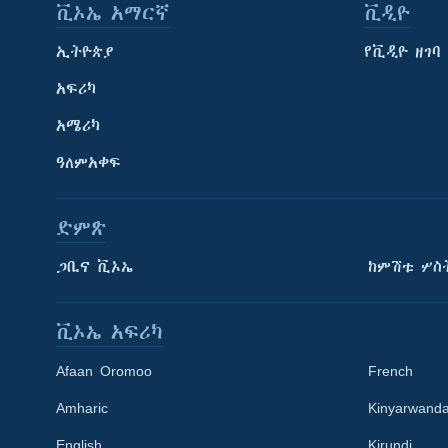
ቪኦኤ አማርኛ
ቪዲዮ
ኢትዮጵያ
የቪዲዮ ዘገባ
አፍሪካ
አሜሪካ
ዓለምአቀፍ
ድምጽ
ጋቢና ቪኦኤ
ከምሽቱ ሦስ
ቪኦኤ አፍሪካ
Afaan Oromoo
French
Amharic
Kinyarwand
English
Kirundi
Learning English