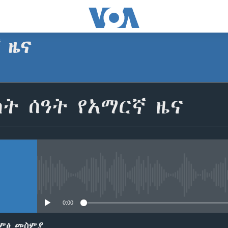
ኛ ዜና
SUBSCRIBE
ት ሰዓት የአማርኛ ዜና
Apple Podcasts
ይድረሰኝ / ይላክልኝ
No media source currently avail
0:00
ድምፅ መስምያ