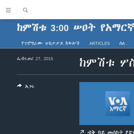
በቀላሉ
የመሥሪያ
ማገናኛዎች
ፈልግ
ከምሽቱ 3:00 ሠዐት የአማር
ዜና
ወደ
ኑሮ በጤንነት
ኢትዮጵያ
ዋናው
የፕሮግራሙ ተከታታይ ክፍሎች
ARTICLES
ስለ…
ይዘት
ጋቢና ቪኦኤ
አፍሪካ
እለፍ
ፌብሩወሪ 27, 2015
ከምሽቱ ሦስ
ከምሽቱ ሦስት ሰዓት የአማርኛ ዜና
ዓለምአቀፍ
ወደ
ዋናው
ቪዲዮ
አሜሪካ
ይዘት
የፎቶ መድብሎች
መካከለኛው ምሥራቅ
እለፍ
አጋሩ
ወደ
ክምችት
ዋናው
ይዘት
እለፍ
ብቅ ባይ መስኮት የ