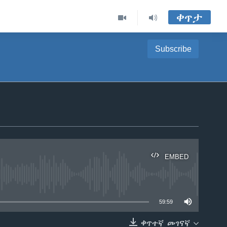
ቀጥታ
Subscribe
EMBED
able
59:59
ቀጥተኛ መገናኛ