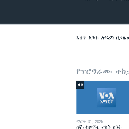
እሰጥ አገባ፣ አፍሪካ በጋዜ
የፕሮግራሙ ተከ
ማርች 31, 2025
ሰኞ፡-ከምሽቱ ሦስት ሰዓት