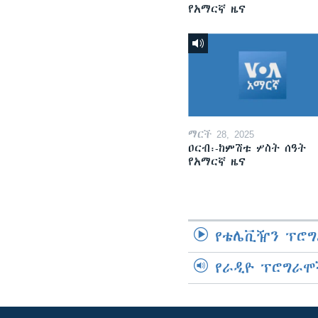
የአማርኛ ዜና
ማርች 28, 2025
ዐርብ፡-ከምሽቱ ሦስት ሰዓት
የአማርኛ ዜና
የቴሌቪዥን ፕሮግ
የራዲዮ ፕሮግራሞ