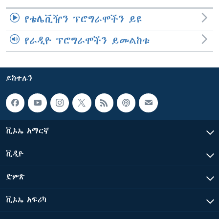
የቴሌቪዥን ፕሮግራሞችን ይዩ
የራዲዮ ፕሮግራሞችን ይመልከቱ
ይከተሉን
ቪኦኤ አማርኛ
ቪዲዮ
ድምጽ
ቪኦኤ አፍሪካ