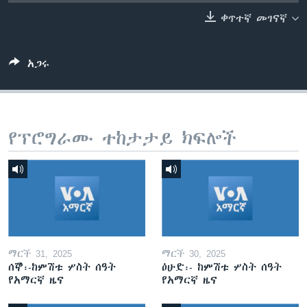
ቀጥተኛ መገናኛ
ቋንቋዎች
አጋሩ
የፕሮግራሙ ተከታታይ ክፍሎች
ማርች 31, 2025
ማርች 30, 2025
ሰኞ፡-ከምሽቱ ሦስት ሰዓት
ዕሁድ፡- ከምሽቱ ሦስት ሰዓት
የአማርኛ ዜና
የአማርኛ ዜና