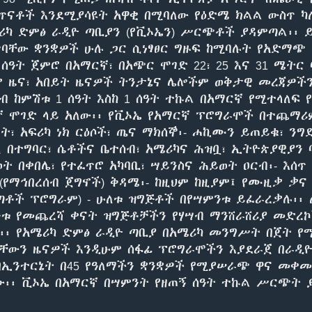
 ጥናቶች እንደሚያሳዩት አዋቂ በሚባለው የዕድሜ ክልል ውስጥ ካ
ሪካ ድምፅ ራዲዮ ጣቢያን (የቪኦኤን) ሥርጭቶች ያዳምጣል፡፡ 
ባቸው ቋንቋዎች ሁሉ ጋር ሲነፃፀር ግዙፍ ከሚባሉት የአድማጭ 
 ሰዓት ጀምሮ በአማርኛ፣ በአጭር ሞገድ 22፣ 25 እና 31 ሜትር
 ዜና፣ አበይት ዜናዎች ትንታኔና ሌሎችም ወቅታዊ መረጃዎች
ብ ከምሽቱ 1 ሰዓት እስከ 1 ሰዓት ተኩል በአማርኛ የሚተላለፍ 
ኛ ሞገድ ላይ አለው፡፡ የቪኦኤ የአማርኛ ፕሮግራሞች በተጨማሪ
ርት፣ አፍሪካ ነክ ርዕሶች፣ ጤና ማክሰኞ፡- ሐኪሙን ይጠይቁ፣ ንግ
 በተግባር፣ ሴቶችና ቤተሰብ፣ አሜሪካና ሕዝቧ፣ ኢትዮጵያዊያን 
ት በቀበሌ፣ የተፈጥሮ አካባቢ፣ ሣይንስና ሕይወት ዐርብ፡- እሰጥ 
(የማኅበረሰብ ጀግኖች) ቅዳሜ፡- ከዚህም ከዚያም፤ የሙዚቃ ቃና 
ጣቶች ፕሮግራም) - ሁለቱ ዝግጅቶች በየሣምንቱ ይፈራረቃሉ፡፡
ቱ የመጨረሻ ቀናት ዝግጅቶቻችን የሃሣብ ማንሸራሸሪያ መድረኮ
፡፡ የአሜሪካ ድምፅ ራዲዮ ጣቢያ በአሜሪካ መንግሥት በጀት የ
ላቸውን ዜናዎች እንዲሁም ሰፋፊ ፕሮግራሞችን እያደራጀ በራዲዮ
በኢንተርኔት በ45 የዓለማችን ቋንቋዎች የሚያሠራጭ ዋና መቀ
ነው፡፡ ቪኦኤ በአማርኛ በሣምንት የዘጠኝ ሰዓት ተኩል ሥርጭት 