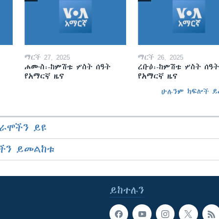
ማርች 27, 2025
ማርች 26, 2025
ሐሙስ፡-ከምሽቱ ሦስት ሰዓት
ረቡዕ፡-ከምሽቱ ሦስት ሰዓት
የአማርኛ ዜና
የአማርኛ ዜና
ሁሉንም ክፍሎች ይ
ራሞችን ይዩ
ችን ይመልከቱ
ይከተሉን