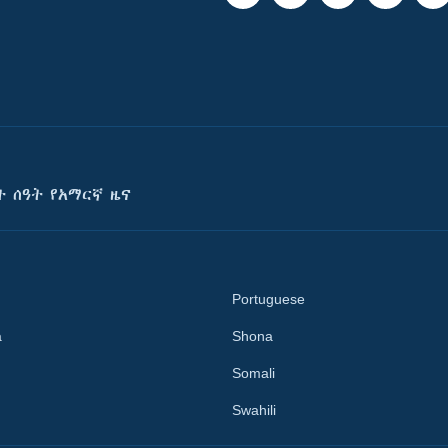
ት ሰዓት የአማርኛ ዜና
Portuguese
a
Shona
Somali
Swahili