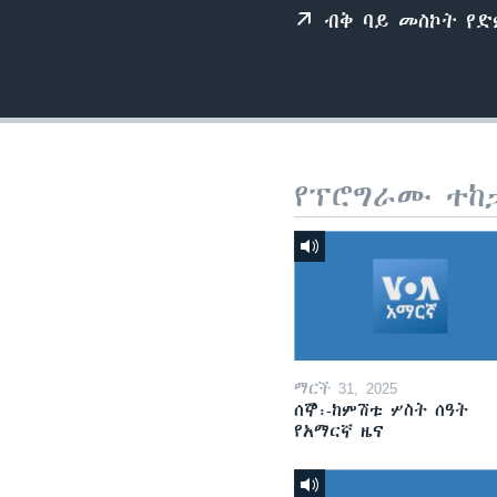
ብቅ ባይ መስኮት የ
የፕሮግራሙ ተከ
ማርች 31, 2025
ሰኞ፡-ከምሽቱ ሦስት ሰዓት
የአማርኛ ዜና