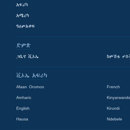
አፍሪካ
አሜሪካ
ዓለምአቀፍ
ድምጽ
ጋቢና ቪኦኤ
ከምሽቱ ሦስ
ቪኦኤ አፍሪካ
Afaan Oromoo
French
Amharic
Kinyarwand
English
Kirundi
Learning English
Hausa
Ndebele
ይከተሉን