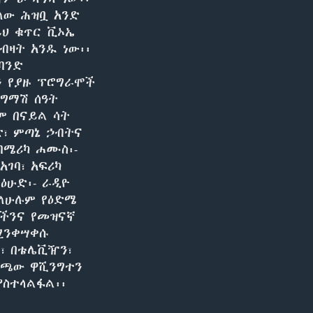
EMBED
ለው ሕዝቧ አንድ
ይህ ቁጥር ቪኦኤ
ብዛት አንዱ ነው፡፡
 ባንድ
ን የያዙ ፕሮግራሞች
የግማሽ ሰዓት
ም በናይል ሳት
ድ፣ ምጣኔ ኃብትና
ባሜሪካ ሐሙስ፡-
አገባ፣ አፍሪካ
ዕሁድ፡- ራዲዮ
 ለሁሉም የዕድሜ
ችንና የመዝናኛ
ሚንቀሣቀሱ
፣ በቴሌቪዥን፣
መጫው ዋሺንግተን
ያስተላልፋል፡፡