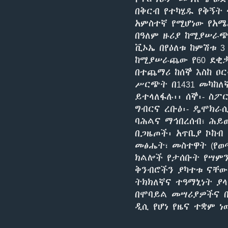
በቅርብ የተካሄዱ የቅኝት
አምስተኛ የሚሆነው የአሜ
በዓለም ዙሪያ ከሚያሠራጭ
ቪኦኤ በየዕለቱ ከምሽቱ 3
ከሚያሠራጨው የ60 ደቂቃ
በተጨማሪ ከሰኞ እስከ ዐር
ሥርጭት በ1431 መካከለ
ይተላለፋሉ፡፡ ሰኞ፡- ስፖ
ግብርና ረቡዕ፡- ዴሞክራሲ
ባሕልና ማኅበረሰብ፣ ሕይወ
በጋዜጦች፡ አጥቢያ ኮከብ 
መፅሔት፣ መስተዋት (የወ
ክልሎች የታሰቡት የሣምን
ቅንብሮችን ያካተቱ ናቸው
ትክክለኛና ተዓማኒነት ያ
በሞባይል መሣሪያዎችና 
ዲሲ የሆነ የዜና ተቋም 