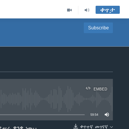
ቀጥታ
Subscribe
EMBED
able
59:54
ቀጥተኛ መገናኛ
ሥራ ቋንቋ ነው፡፡