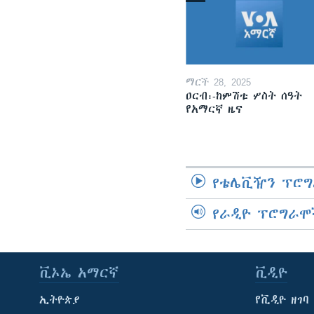
ማርች 28, 2025
ዐርብ፡-ከምሽቱ ሦስት ሰዓት
የአማርኛ ዜና
የቴሌቪዥን ፕሮግ
የራዲዮ ፕሮግራሞ
ቪኦኤ አማርኛ
ቪዲዮ
ኢትዮጵያ
የቪዲዮ ዘገባ