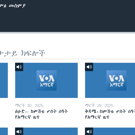
ድምፅ መስምያ
ታታይ ክፍሎች
ማርች 30, 2025
ማርች 29, 2025
ዕሁድ፡- ከምሽቱ ሦስት ሰዓት
ቅዳሜ፡-ከምሽቱ ሦስት ሰዓ
የአማርኛ ዜና
የአማርኛ ዜና