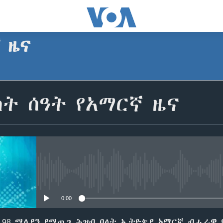
ኛ ዜና
SUBSCRIBE
ት ሰዓት የአማርኛ ዜና
Apple Podcasts
ይድረሰኝ / ይላክልኝ
No media source currently avail
0:00
98 ሚሊየን የሚጠጋ ሕዝብ ባላት ኢትዮጵያ አማርኛ ብሔራዊ የ