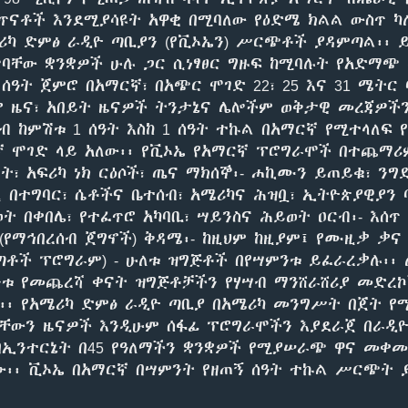
 ጥናቶች እንደሚያሳዩት አዋቂ በሚባለው የዕድሜ ክልል ውስጥ ካ
ሪካ ድምፅ ራዲዮ ጣቢያን (የቪኦኤን) ሥርጭቶች ያዳምጣል፡፡ 
ባቸው ቋንቋዎች ሁሉ ጋር ሲነፃፀር ግዙፍ ከሚባሉት የአድማጭ 
 ሰዓት ጀምሮ በአማርኛ፣ በአጭር ሞገድ 22፣ 25 እና 31 ሜትር
 ዜና፣ አበይት ዜናዎች ትንታኔና ሌሎችም ወቅታዊ መረጃዎች
ብ ከምሽቱ 1 ሰዓት እስከ 1 ሰዓት ተኩል በአማርኛ የሚተላለፍ 
ኛ ሞገድ ላይ አለው፡፡ የቪኦኤ የአማርኛ ፕሮግራሞች በተጨማሪ
ርት፣ አፍሪካ ነክ ርዕሶች፣ ጤና ማክሰኞ፡- ሐኪሙን ይጠይቁ፣ ንግ
 በተግባር፣ ሴቶችና ቤተሰብ፣ አሜሪካና ሕዝቧ፣ ኢትዮጵያዊያን 
ት በቀበሌ፣ የተፈጥሮ አካባቢ፣ ሣይንስና ሕይወት ዐርብ፡- እሰጥ 
(የማኅበረሰብ ጀግኖች) ቅዳሜ፡- ከዚህም ከዚያም፤ የሙዚቃ ቃና 
ጣቶች ፕሮግራም) - ሁለቱ ዝግጅቶች በየሣምንቱ ይፈራረቃሉ፡፡
ቱ የመጨረሻ ቀናት ዝግጅቶቻችን የሃሣብ ማንሸራሸሪያ መድረኮ
፡፡ የአሜሪካ ድምፅ ራዲዮ ጣቢያ በአሜሪካ መንግሥት በጀት የ
ላቸውን ዜናዎች እንዲሁም ሰፋፊ ፕሮግራሞችን እያደራጀ በራዲዮ
በኢንተርኔት በ45 የዓለማችን ቋንቋዎች የሚያሠራጭ ዋና መቀ
ነው፡፡ ቪኦኤ በአማርኛ በሣምንት የዘጠኝ ሰዓት ተኩል ሥርጭት 