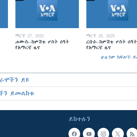
ማርች 27, 2025
ማርች 26, 2025
ሐሙስ፡-ከምሽቱ ሦስት ሰዓት
ረቡዕ፡-ከምሽቱ ሦስት ሰዓት
የአማርኛ ዜና
የአማርኛ ዜና
ሁሉንም ክፍሎች ይ
ራሞችን ይዩ
ችን ይመልከቱ
ይከተሉን