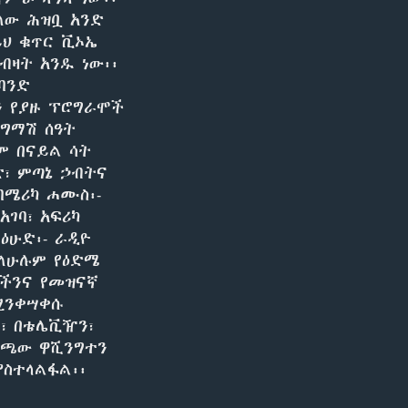
EMBED
ለው ሕዝቧ አንድ
ይህ ቁጥር ቪኦኤ
ብዛት አንዱ ነው፡፡
 ባንድ
ን የያዙ ፕሮግራሞች
የግማሽ ሰዓት
ም በናይል ሳት
ድ፣ ምጣኔ ኃብትና
ባሜሪካ ሐሙስ፡-
አገባ፣ አፍሪካ
ዕሁድ፡- ራዲዮ
 ለሁሉም የዕድሜ
ችንና የመዝናኛ
ሚንቀሣቀሱ
፣ በቴሌቪዥን፣
መጫው ዋሺንግተን
ያስተላልፋል፡፡