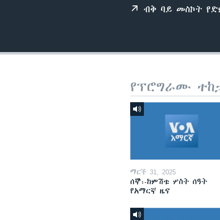
ብቅ ባይ መስኮት የ
የፕሮግራሙ ተከ
ማርች 31, 2025
ሰኞ፡-ከምሽቱ ሦስት ሰዓት
የአማርኛ ዜና