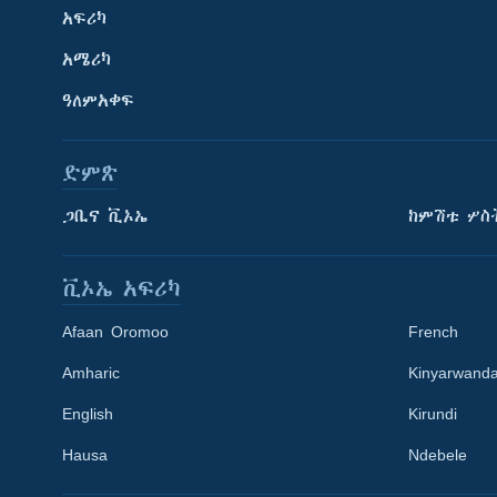
አፍሪካ
አሜሪካ
ዓለምአቀፍ
ድምጽ
ጋቢና ቪኦኤ
ከምሽቱ ሦስ
ቪኦኤ አፍሪካ
Afaan Oromoo
French
Amharic
Kinyarwand
English
Kirundi
Learning English
Hausa
Ndebele
ይከተሉን