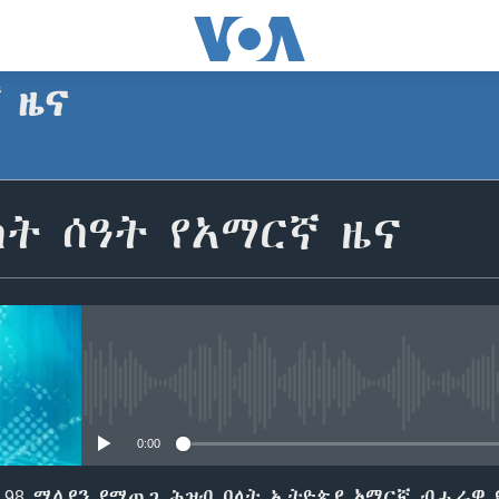
ኛ ዜና
SUBSCRIBE
ት ሰዓት የአማርኛ ዜና
Apple Podcasts
ይድረሰኝ / ይላክልኝ
No media source currently avail
0:00
98 ሚሊየን የሚጠጋ ሕዝብ ባላት ኢትዮጵያ አማርኛ ብሔራዊ የ