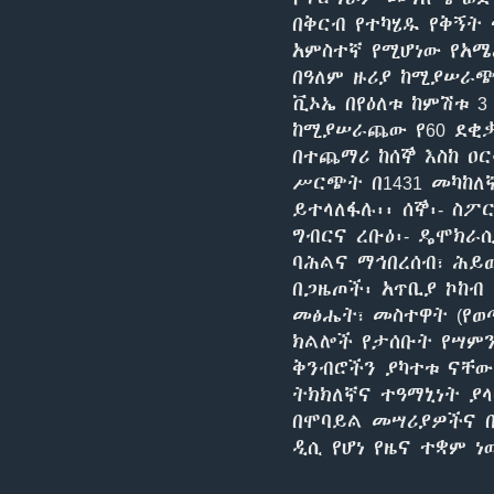
በቅርብ የተካሄዱ የቅኝት
አምስተኛ የሚሆነው የአሜ
በዓለም ዙሪያ ከሚያሠራጭ
ቪኦኤ በየዕለቱ ከምሽቱ 3
ከሚያሠራጨው የ60 ደቂቃ
በተጨማሪ ከሰኞ እስከ ዐር
ሥርጭት በ1431 መካከለ
ይተላለፋሉ፡፡ ሰኞ፡- ስፖ
ግብርና ረቡዕ፡- ዴሞክራሲ
ባሕልና ማኅበረሰብ፣ ሕይወ
በጋዜጦች፡ አጥቢያ ኮከብ 
መፅሔት፣ መስተዋት (የወ
ክልሎች የታሰቡት የሣምን
ቅንብሮችን ያካተቱ ናቸው
ትክክለኛና ተዓማኒነት ያ
በሞባይል መሣሪያዎችና 
ዲሲ የሆነ የዜና ተቋም 