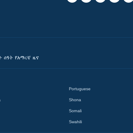
ት ሰዓት የአማርኛ ዜና
Portuguese
a
Shona
Somali
Swahili