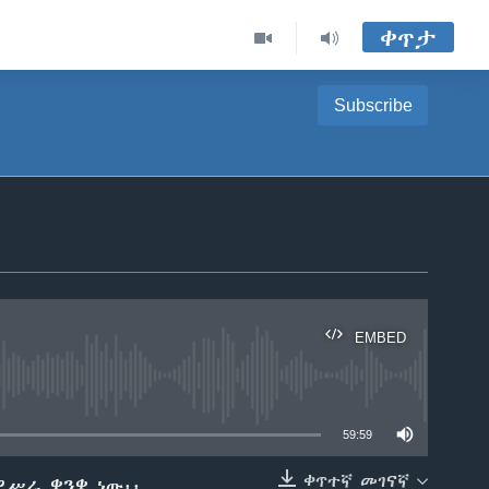
ቀጥታ
Subscribe
EMBED
able
59:59
ቀጥተኛ መገናኛ
ሥራ ቋንቋ ነው፡፡