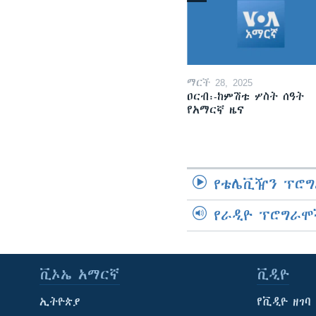
ማርች 28, 2025
ዐርብ፡-ከምሽቱ ሦስት ሰዓት
የአማርኛ ዜና
የቴሌቪዥን ፕሮግ
የራዲዮ ፕሮግራሞ
ቪኦኤ አማርኛ
ቪዲዮ
ኢትዮጵያ
የቪዲዮ ዘገባ