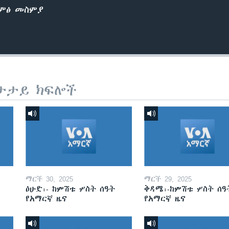
ድምፅ መስምያ
ታታይ ክፍሎች
ማርች 30, 2025
ማርች 29, 2025
ዕሁድ፡- ከምሽቱ ሦስት ሰዓት
ቅዳሜ፡-ከምሽቱ ሦስት ሰዓ
የአማርኛ ዜና
የአማርኛ ዜና