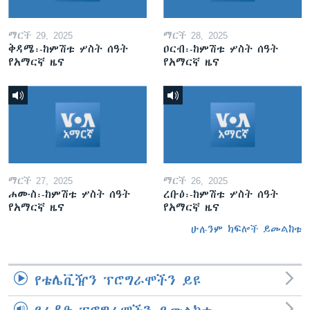
ማርች 29, 2025
ማርች 28, 2025
ቅዳሜ፡-ከምሽቱ ሦስት ሰዓት
ዐርብ፡-ከምሽቱ ሦስት ሰዓት
የአማርኛ ዜና
የአማርኛ ዜና
ማርች 27, 2025
ማርች 26, 2025
ሐሙስ፡-ከምሽቱ ሦስት ሰዓት
ረቡዕ፡-ከምሽቱ ሦስት ሰዓት
የአማርኛ ዜና
የአማርኛ ዜና
ሁሉንም ክፍሎች ይመልከቱ
የቴሌቪዥን ፕሮግራሞችን ይዩ