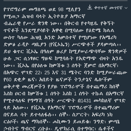
ቀጥተኛ መገናኛ
የፕሮግራም መግለጫ ወደ 98 ሚሊየን
የሚጠጋ ሕዝብ ባላት ኢትዮጵያ አማርኛ
ቋንቋዎች
ብሔራዊ የሥራ ቋንቋ ነው፡፡ በቅርብ የተካሄዱ የቅኝት
ጥናቶች እንደሚያሳዩት አዋቂ በሚባለው የዕድሜ ክልል
ውስጥ ካለው ሕዝቧ አንድ አምስተኛ የሚሆነው የአሜሪካ
ድምፅ ራዲዮ ጣቢያን (የቪኦኤን) ሥርጭቶች ያዳምጣል፡፡
ይህ ቁጥር ቪኦኤ በዓለም ዙሪያ ከሚያሠራጭባቸው ቋንቋዎች
ሁሉ ጋር ሲነፃፀር ግዙፍ ከሚባሉት የአድማጭ ብዛት አንዱ
ነው፡፡ ቪኦኤ በየዕለቱ ከምሽቱ 3 ሰዓት ጀምሮ በአማርኛ፣
በአጭር ሞገድ 22፣ 25 እና 31 ሜትር ባንድ ከሚያሠራጨው
የ60 ደቂቃ ዜና፣ አበይት ዜናዎች ትንታኔና ሌሎችም
ወቅታዊ መረጃዎችን የያዙ ፕሮግራሞች በተጨማሪ ከሰኞ
እስከ ዐርብ ከምሽቱ 1 ሰዓት እስከ 1 ሰዓት ተኩል በአማርኛ
የሚተላለፍ የግማሽ ሰዓት ሥርጭት በ1431 መካከለኛ ሞገድ
ላይ አለው፡፡ የቪኦኤ የአማርኛ ፕሮግራሞች በተጨማሪም
በናይል ሳት ይተላለፋሉ፡፡ ሰኞ፡- ስፖርት፣ አፍሪካ ነክ
ርዕሶች፣ ጤና ማክሰኞ፡- ሐኪሙን ይጠይቁ፣ ንግድ፣ ምጣኔ
ኃብትና ግብርና ረቡዕ፡- ዴሞክራሲ በተግባር፣ ሴቶችና