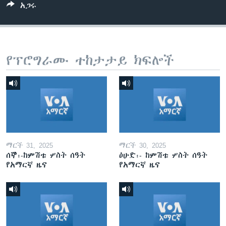
አጋሩ
የፕሮግራሙ ተከታታይ ክፍሎች
ማርች 31, 2025
ማርች 30, 2025
ሰኞ፡-ከምሽቱ ሦስት ሰዓት
ዕሁድ፡- ከምሽቱ ሦስት ሰዓት
የአማርኛ ዜና
የአማርኛ ዜና