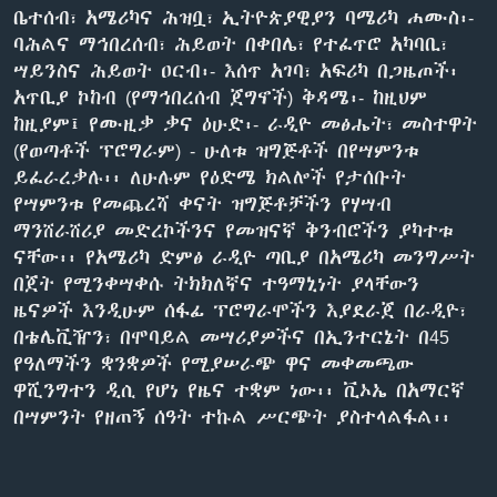
ቤተሰብ፣ አሜሪካና ሕዝቧ፣ ኢትዮጵያዊያን ባሜሪካ ሐሙስ፡-
ባሕልና ማኅበረሰብ፣ ሕይወት በቀበሌ፣ የተፈጥሮ አካባቢ፣
ሣይንስና ሕይወት ዐርብ፡- እሰጥ አገባ፣ አፍሪካ በጋዜጦች፡
አጥቢያ ኮከብ (የማኅበረሰብ ጀግኖች) ቅዳሜ፡- ከዚህም
ከዚያም፤ የሙዚቃ ቃና ዕሁድ፡- ራዲዮ መፅሔት፣ መስተዋት
(የወጣቶች ፕሮግራም) - ሁለቱ ዝግጅቶች በየሣምንቱ
ይፈራረቃሉ፡፡ ለሁሉም የዕድሜ ክልሎች የታሰቡት
የሣምንቱ የመጨረሻ ቀናት ዝግጅቶቻችን የሃሣብ
ማንሸራሸሪያ መድረኮችንና የመዝናኛ ቅንብሮችን ያካተቱ
ናቸው፡፡ የአሜሪካ ድምፅ ራዲዮ ጣቢያ በአሜሪካ መንግሥት
በጀት የሚንቀሣቀሱ ትክክለኛና ተዓማኒነት ያላቸውን
ዜናዎች እንዲሁም ሰፋፊ ፕሮግራሞችን እያደራጀ በራዲዮ፣
በቴሌቪዥን፣ በሞባይል መሣሪያዎችና በኢንተርኔት በ45
የዓለማችን ቋንቋዎች የሚያሠራጭ ዋና መቀመጫው
ዋሺንግተን ዲሲ የሆነ የዜና ተቋም ነው፡፡ ቪኦኤ በአማርኛ
በሣምንት የዘጠኝ ሰዓት ተኩል ሥርጭት ያስተላልፋል፡፡