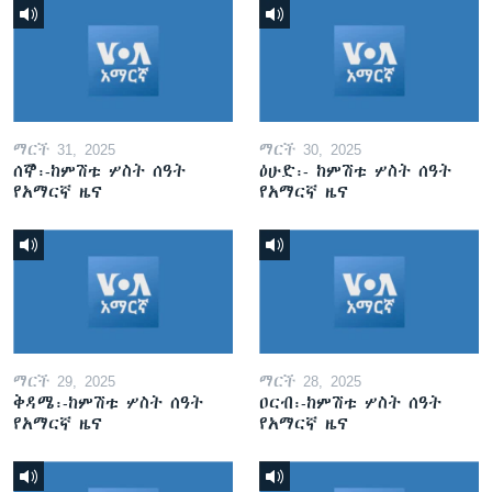
ማርች 31, 2025
ማርች 30, 2025
ሰኞ፡-ከምሽቱ ሦስት ሰዓት
ዕሁድ፡- ከምሽቱ ሦስት ሰዓት
የአማርኛ ዜና
የአማርኛ ዜና
ማርች 29, 2025
ማርች 28, 2025
ቅዳሜ፡-ከምሽቱ ሦስት ሰዓት
ዐርብ፡-ከምሽቱ ሦስት ሰዓት
የአማርኛ ዜና
የአማርኛ ዜና