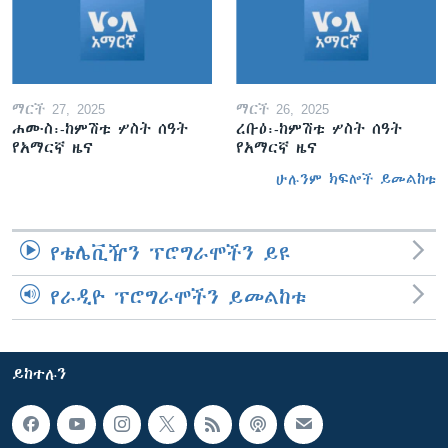
ማርች 27, 2025
ማርች 26, 2025
ሐሙስ፡-ከምሽቱ ሦስት ሰዓት
ረቡዕ፡-ከምሽቱ ሦስት ሰዓት
የአማርኛ ዜና
የአማርኛ ዜና
ሁሉንም ክፍሎች ይመልከቱ
የቴሌቪዥን ፕሮግራሞችን ይዩ
የራዲዮ ፕሮግራሞችን ይመልከቱ
ይከተሉን