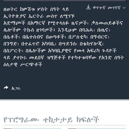
ቀጥተኛ መገናኛ
ዘወትር ከምሽቱ ሦስት ሰዓት ላይ
ኢትዮጵያና ኤርትራ ውስጥ ለሚገኙ
ቋንቋዎች
አድማጮች በአማርኛ የሚተላለፉ ዜናዎች፣ ቃለመጠይቆችና
ሌሎችም ትኩስ ዘገባዎች፤ እንዲሁም በባሕል፣ በጤና፣
በሴቶች፣ በቤተሰብና በወጣቶች፣ በፖለቲካ፣ በግብርና፣
በንግድ፣ በተፈጥሮ አካባቢ፣ በሣይንስ፣ በቴክኖሎጂ፣
በስፖርት፣ በሌሎችም አካባቢያዊና የመላ አፍሪካ ጉዳዮች
ላይ ያተኮሩ መደበኛ ዝግጅቶች የተካተቱባቸው የአንድ ሰዓት
ዕለታዊ ሥርጭቶች
አጋሩ
የፕሮግራሙ ተከታታይ ክፍሎች