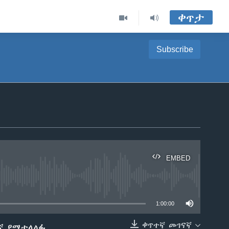
ቀጥታ
Subscribe
EMBED
able
1:00:00
ቀጥተኛ መገናኛ
ኛ የሚተላለፉ