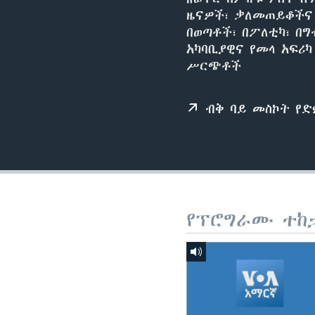
ዜናዎች፣ ቃለመጠይቆችና 
በወጣቶች፣ በፖለቲካ፣ በግ
አካባቢያዊና የመላ አፍሪ
ሥርጭቶች
ብቅ ባይ መስኮት የ
የፕሮግራሙ ተከ