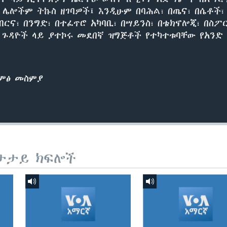
ሌሎችም ትኩስ ዘገባዎች፤ እንዲሁም በባሕል፣ በጤና፣ በሴቶች፣
ብርና፣ በንግድ፣ በተፈጥሮ አካባቢ፣ በሣይንስ፣ በቴክኖሎጂ፣ በስ
ካ ጉዳዮች ላይ ያተኮሩ መደበኛ ዝግጅቶች የተካተቱባቸው የአንድ 
ድምፅ መስምያ
ታታይ ክፍሎች