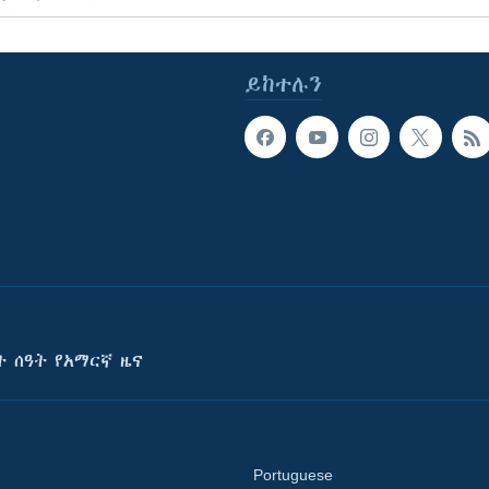
ይከተሉን
ት ሰዓት የአማርኛ ዜና
Portuguese