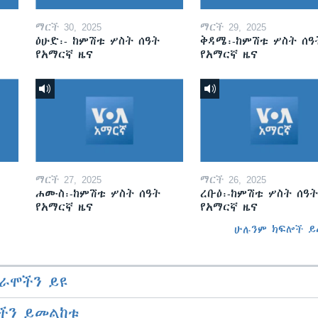
ማርች 30, 2025
ማርች 29, 2025
ዕሁድ፡- ከምሽቱ ሦስት ሰዓት
ቅዳሜ፡-ከምሽቱ ሦስት ሰዓ
የአማርኛ ዜና
የአማርኛ ዜና
ማርች 27, 2025
ማርች 26, 2025
ሐሙስ፡-ከምሽቱ ሦስት ሰዓት
ረቡዕ፡-ከምሽቱ ሦስት ሰዓት
የአማርኛ ዜና
የአማርኛ ዜና
ሁሉንም ክፍሎች ይ
ራሞችን ይዩ
ችን ይመልከቱ