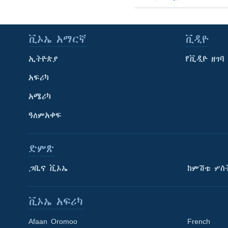
ቪኦኤ አማርኛ
ቪዲዮ
ኢትዮጵያ
የቪዲዮ ዘገባ
አፍሪካ
አሜሪካ
ዓለምአቀፍ
ድምጽ
ጋቢና ቪኦኤ
ከምሽቱ ሦስ
ቪኦኤ አፍሪካ
Afaan Oromoo
French