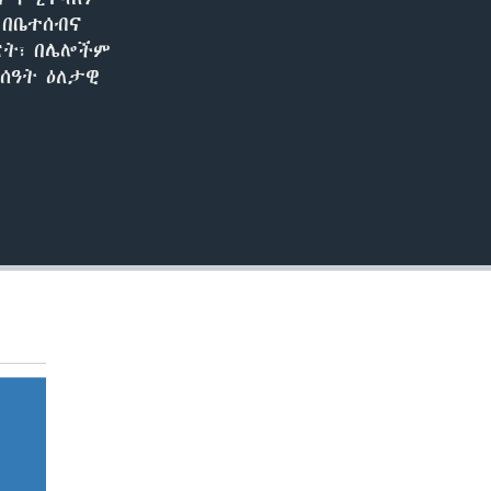
EMBED
 በቤተሰብና
ፖርት፣ በሌሎችም
ሰዓት ዕለታዊ