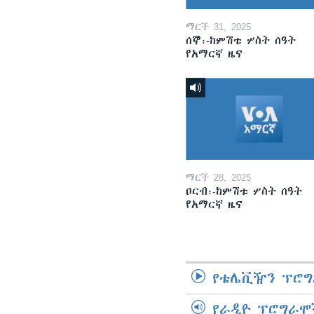
ማርች 31, 2025
ሰኞ፡-ከምሽቱ ሦስት ሰዓት
የአማርኛ ዜና
ማርች 28, 2025
ዐርብ፡-ከምሽቱ ሦስት ሰዓት
የአማርኛ ዜና
የቴሌቪዥን ፕሮግ
የራዲዮ ፕሮግራሞ