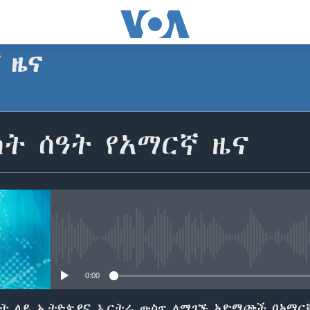
ኛ ዜና
SUBSCRIBE
ት ሰዓት የአማርኛ ዜና
Apple Podcasts
ይድረሰኝ / ይላክልኝ
No media source currently avail
0:00
ዓት ላይ ኢትዮጵያና ኤርትራ ውስጥ ለሚገኙ አድማጮች በአማር