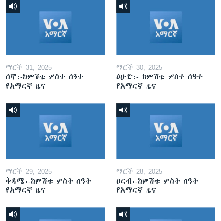
ማርች 31, 2025
ማርች 30, 2025
ሰኞ፡-ከምሽቱ ሦስት ሰዓት
ዕሁድ፡- ከምሽቱ ሦስት ሰዓት
የአማርኛ ዜና
የአማርኛ ዜና
ማርች 29, 2025
ማርች 28, 2025
ቅዳሜ፡-ከምሽቱ ሦስት ሰዓት
ዐርብ፡-ከምሽቱ ሦስት ሰዓት
የአማርኛ ዜና
የአማርኛ ዜና