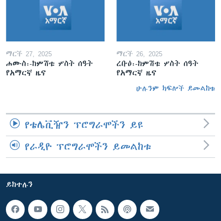
ማርች 27, 2025
ማርች 26, 2025
ሐሙስ፡-ከምሽቱ ሦስት ሰዓት
ረቡዕ፡-ከምሽቱ ሦስት ሰዓት
የአማርኛ ዜና
የአማርኛ ዜና
ሁሉንም ክፍሎች ይመልከቱ
የቴሌቪዥን ፕሮግራሞችን ይዩ
የራዲዮ ፕሮግራሞችን ይመልከቱ
ይከተሉን