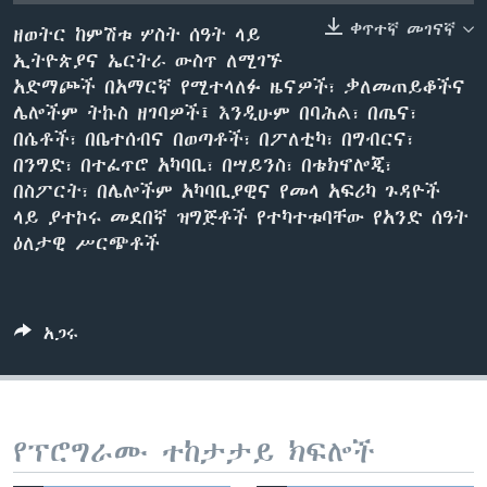
ቀጥተኛ መገናኛ
ዘወትር ከምሽቱ ሦስት ሰዓት ላይ
ኢትዮጵያና ኤርትራ ውስጥ ለሚገኙ
ቋንቋዎች
አድማጮች በአማርኛ የሚተላለፉ ዜናዎች፣ ቃለመጠይቆችና
ሌሎችም ትኩስ ዘገባዎች፤ እንዲሁም በባሕል፣ በጤና፣
በሴቶች፣ በቤተሰብና በወጣቶች፣ በፖለቲካ፣ በግብርና፣
በንግድ፣ በተፈጥሮ አካባቢ፣ በሣይንስ፣ በቴክኖሎጂ፣
በስፖርት፣ በሌሎችም አካባቢያዊና የመላ አፍሪካ ጉዳዮች
ላይ ያተኮሩ መደበኛ ዝግጅቶች የተካተቱባቸው የአንድ ሰዓት
ዕለታዊ ሥርጭቶች
አጋሩ
የፕሮግራሙ ተከታታይ ክፍሎች