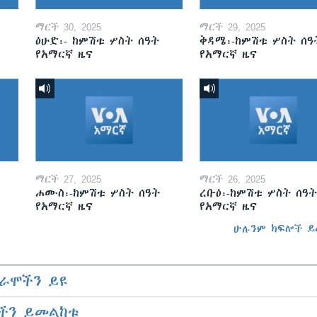
ማርች 30, 2025
ማርች 29, 2025
ዕሁድ፡- ከምሽቱ ሦስት ሰዓት
ቅዳሜ፡-ከምሽቱ ሦስት ሰዓ
የአማርኛ ዜና
የአማርኛ ዜና
ማርች 27, 2025
ማርች 26, 2025
ሐሙስ፡-ከምሽቱ ሦስት ሰዓት
ረቡዕ፡-ከምሽቱ ሦስት ሰዓት
የአማርኛ ዜና
የአማርኛ ዜና
ሁሉንም ክፍሎች ይ
ራሞችን ይዩ
ችን ይመልከቱ