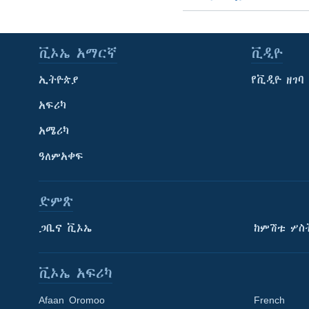
ቪኦኤ አማርኛ
ቪዲዮ
ኢትዮጵያ
የቪዲዮ ዘገባ
አፍሪካ
አሜሪካ
ዓለምአቀፍ
ድምጽ
ጋቢና ቪኦኤ
ከምሽቱ ሦስ
ቪኦኤ አፍሪካ
Afaan Oromoo
French