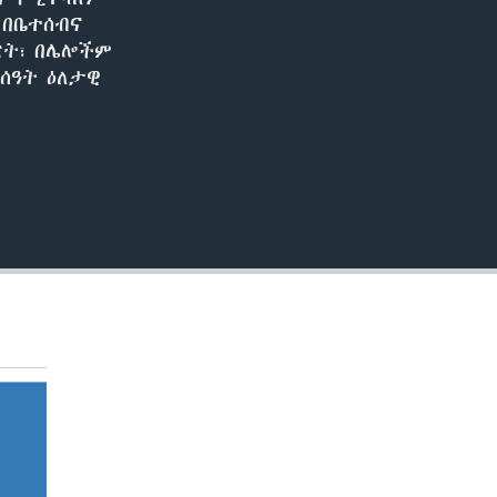
EMBED
 በቤተሰብና
ፖርት፣ በሌሎችም
ሰዓት ዕለታዊ