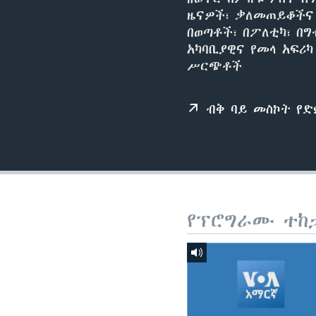
ዜናዎች፣ ቃለመጠይቆችና 
በወጣቶች፣ በፖለቲካ፣ በግ
አካባቢያዊና የመላ አፍሪ
ሥርጭቶች
ብቅ ባይ መስኮት የ
የፕሮግራሙ ተከ