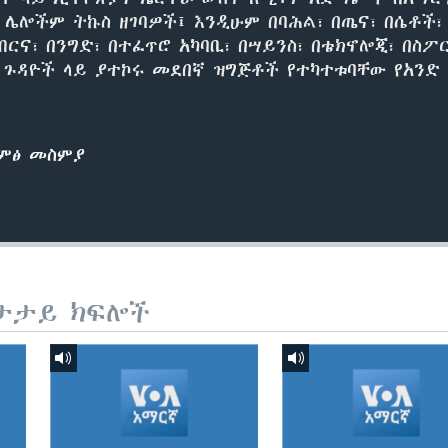
ሌሎችም ትኩስ ዘገባዎች፤ እንዲሁም በባሕል፣ በጤና፣ በሴቶች፣
ብርና፣ በንግድ፣ በተፈጥሮ አካባቢ፣ በሣይንስ፣ በቴክኖሎጂ፣ በስ
ካ ጉዳዮች ላይ ያተኮሩ መደበኛ ዝግጅቶች የተካተቱባቸው የአንድ 
ድምፅ መስምያ
ታታይ ክፍሎች