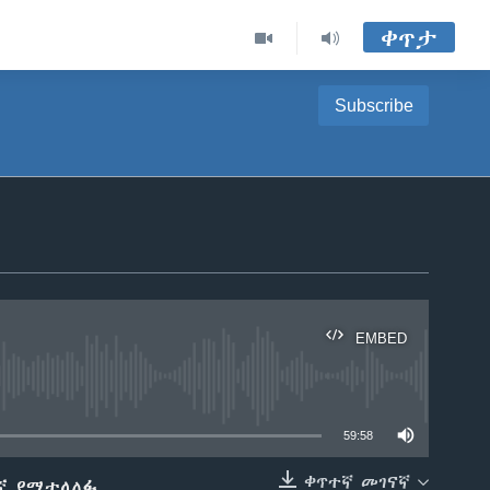
ቀጥታ
Subscribe
EMBED
able
59:58
ቀጥተኛ መገናኛ
ኛ የሚተላለፉ