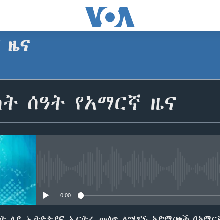
ኛ ዜና
SUBSCRIBE
ት ሰዓት የአማርኛ ዜና
Apple Podcasts
ይድረሰኝ / ይላክልኝ
No media source currently avail
0:00
ዓት ላይ ኢትዮጵያና ኤርትራ ውስጥ ለሚገኙ አድማጮች በአማር