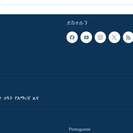
ይከተሉን
ት ሰዓት የአማርኛ ዜና
Portuguese