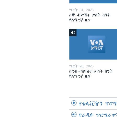
ማርች 31, 2025
ሰኞ፡-ከምሽቱ ሦስት ሰዓት
የአማርኛ ዜና
ማርች 28, 2025
ዐርብ፡-ከምሽቱ ሦስት ሰዓት
የአማርኛ ዜና
የቴሌቪዥን ፕሮግ
የራዲዮ ፕሮግራሞ