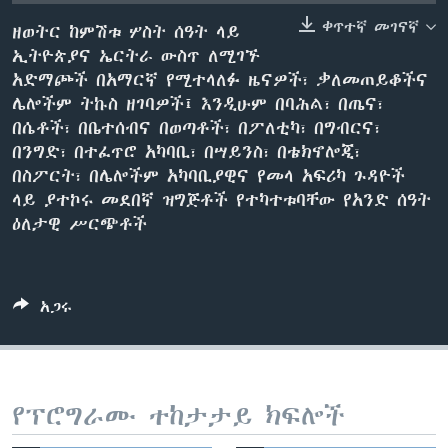
ቀጥተኛ መገናኛ
ዘወትር ከምሽቱ ሦስት ሰዓት ላይ
ኢትዮጵያና ኤርትራ ውስጥ ለሚገኙ
ቋንቋዎች
አድማጮች በአማርኛ የሚተላለፉ ዜናዎች፣ ቃለመጠይቆችና
ሌሎችም ትኩስ ዘገባዎች፤ እንዲሁም በባሕል፣ በጤና፣
በሴቶች፣ በቤተሰብና በወጣቶች፣ በፖለቲካ፣ በግብርና፣
በንግድ፣ በተፈጥሮ አካባቢ፣ በሣይንስ፣ በቴክኖሎጂ፣
በስፖርት፣ በሌሎችም አካባቢያዊና የመላ አፍሪካ ጉዳዮች
ላይ ያተኮሩ መደበኛ ዝግጅቶች የተካተቱባቸው የአንድ ሰዓት
ዕለታዊ ሥርጭቶች
አጋሩ
የፕሮግራሙ ተከታታይ ክፍሎች