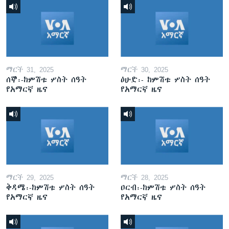
ማርች 31, 2025
ማርች 30, 2025
ሰኞ፡-ከምሽቱ ሦስት ሰዓት
ዕሁድ፡- ከምሽቱ ሦስት ሰዓት
የአማርኛ ዜና
የአማርኛ ዜና
ማርች 29, 2025
ማርች 28, 2025
ቅዳሜ፡-ከምሽቱ ሦስት ሰዓት
ዐርብ፡-ከምሽቱ ሦስት ሰዓት
የአማርኛ ዜና
የአማርኛ ዜና