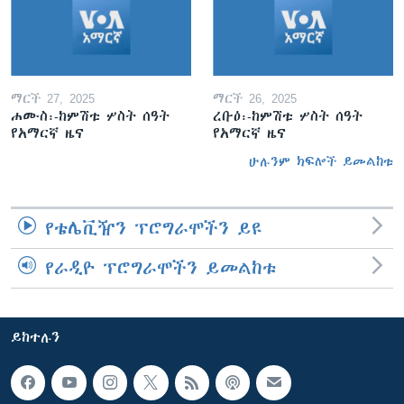
ማርች 27, 2025
ማርች 26, 2025
ሐሙስ፡-ከምሽቱ ሦስት ሰዓት
ረቡዕ፡-ከምሽቱ ሦስት ሰዓት
የአማርኛ ዜና
የአማርኛ ዜና
ሁሉንም ክፍሎች ይመልከቱ
የቴሌቪዥን ፕሮግራሞችን ይዩ
የራዲዮ ፕሮግራሞችን ይመልከቱ
ይከተሉን