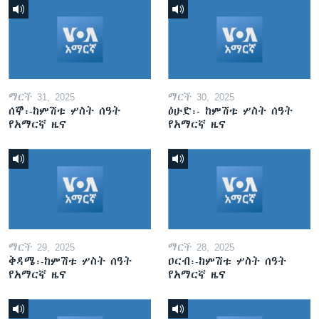
ማርች 31, 2025
ማርች 30, 2025
ሰኞ፡-ከምሽቱ ሦስት ሰዓት
ዕሁድ፡- ከምሽቱ ሦስት ሰዓት
የአማርኛ ዜና
የአማርኛ ዜና
ማርች 29, 2025
ማርች 28, 2025
ቅዳሜ፡-ከምሽቱ ሦስት ሰዓት
ዐርብ፡-ከምሽቱ ሦስት ሰዓት
የአማርኛ ዜና
የአማርኛ ዜና