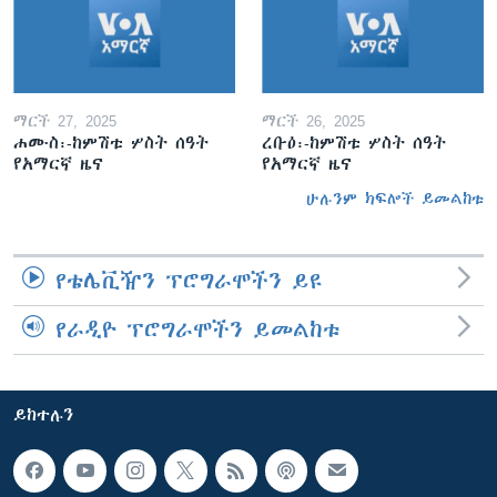
ማርች 27, 2025
ማርች 26, 2025
ሐሙስ፡-ከምሽቱ ሦስት ሰዓት
ረቡዕ፡-ከምሽቱ ሦስት ሰዓት
የአማርኛ ዜና
የአማርኛ ዜና
ሁሉንም ክፍሎች ይመልከቱ
የቴሌቪዥን ፕሮግራሞችን ይዩ
የራዲዮ ፕሮግራሞችን ይመልከቱ
ይከተሉን