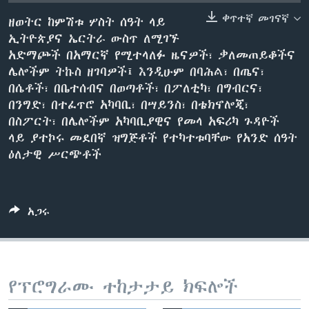
ቀጥተኛ መገናኛ
ዘወትር ከምሽቱ ሦስት ሰዓት ላይ
ኢትዮጵያና ኤርትራ ውስጥ ለሚገኙ
ቋንቋዎች
አድማጮች በአማርኛ የሚተላለፉ ዜናዎች፣ ቃለመጠይቆችና
ሌሎችም ትኩስ ዘገባዎች፤ እንዲሁም በባሕል፣ በጤና፣
በሴቶች፣ በቤተሰብና በወጣቶች፣ በፖለቲካ፣ በግብርና፣
በንግድ፣ በተፈጥሮ አካባቢ፣ በሣይንስ፣ በቴክኖሎጂ፣
በስፖርት፣ በሌሎችም አካባቢያዊና የመላ አፍሪካ ጉዳዮች
ላይ ያተኮሩ መደበኛ ዝግጅቶች የተካተቱባቸው የአንድ ሰዓት
ዕለታዊ ሥርጭቶች
አጋሩ
የፕሮግራሙ ተከታታይ ክፍሎች