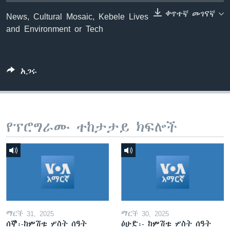
ቀጥተኛ መገናኛ
News, Cultural Mosaic, Kebele Lives
and Environment or Tech
ቋንቋዎች
አጋሩ
የፕሮግራሙ ተከታታይ ክፍሎች
ማርች 31, 2025
ማርች 30, 2025
ሰኞ፡-ከምሽቱ ሦስት ሰዓት
ዕሁድ፡- ከምሽቱ ሦስት ሰዓት