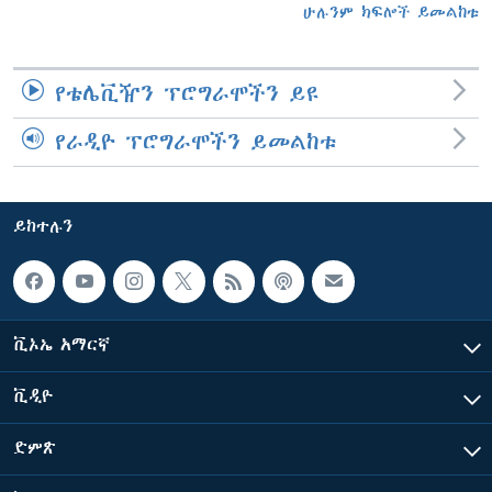
ሁሉንም ክፍሎች ይመልከቱ
የቴሌቪዥን ፕሮግራሞችን ይዩ
የራዲዮ ፕሮግራሞችን ይመልከቱ
ይከተሉን
ቪኦኤ አማርኛ
ቪዲዮ
ድምጽ