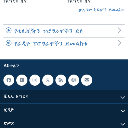
የአማርኛ ዜና
የአማርኛ ዜና
ሁሉንም ክፍሎች ይመልከቱ
የቴሌቪዥን ፕሮግራሞችን ይዩ
የራዲዮ ፕሮግራሞችን ይመልከቱ
ይከተሉን
ቪኦኤ አማርኛ
ቪዲዮ
ድምጽ