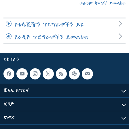
ሁሉንም ክፍሎች ይመልከቱ
የቴሌቪዥን ፕሮግራሞችን ይዩ
የራዲዮ ፕሮግራሞችን ይመልከቱ
ይከተሉን
ቪኦኤ አማርኛ
ቪዲዮ
ድምጽ