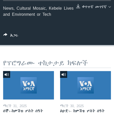
ቀጥተኛ መገናኛ
News, Cultural Mosaic, Kebele Lives
and Environment or Tech
ቋንቋዎች
አጋሩ
የፕሮግራሙ ተከታታይ ክፍሎች
ማርች 31, 2025
ማርች 30, 2025
ሰኞ፡-ከምሽቱ ሦስት ሰዓት
ዕሁድ፡- ከምሽቱ ሦስት ሰዓት