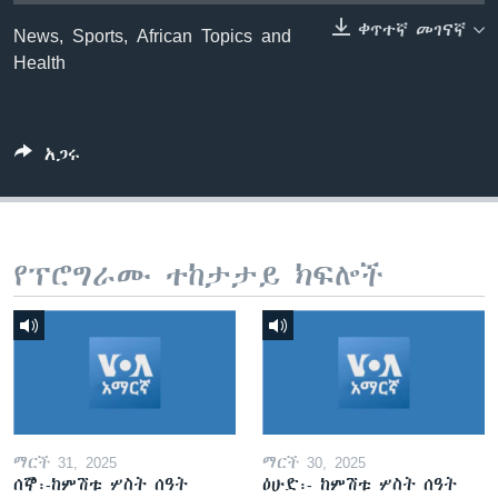
ቀጥተኛ መገናኛ
News, Sports, African Topics and
Health
ቋንቋዎች
አጋሩ
የፕሮግራሙ ተከታታይ ክፍሎች
ማርች 31, 2025
ማርች 30, 2025
ሰኞ፡-ከምሽቱ ሦስት ሰዓት
ዕሁድ፡- ከምሽቱ ሦስት ሰዓት