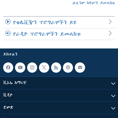
ሁሉንም ክፍሎች ይመልከቱ
የቴሌቪዥን ፕሮግራሞችን ይዩ
የራዲዮ ፕሮግራሞችን ይመልከቱ
ይከተሉን
ቪኦኤ አማርኛ
ቪዲዮ
ድምጽ