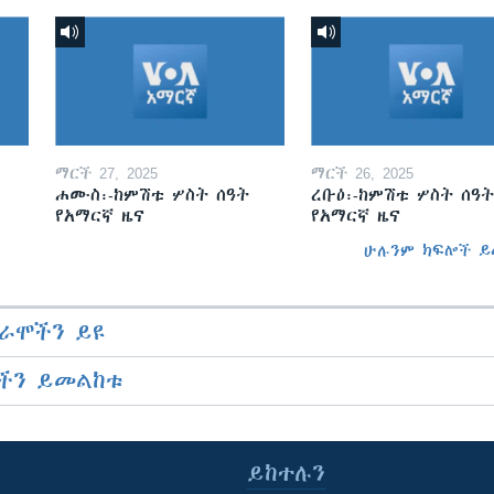
ማርች 27, 2025
ማርች 26, 2025
ሐሙስ፡-ከምሽቱ ሦስት ሰዓት
ረቡዕ፡-ከምሽቱ ሦስት ሰዓት
የአማርኛ ዜና
የአማርኛ ዜና
ሁሉንም ክፍሎች ይ
ራሞችን ይዩ
ችን ይመልከቱ
ይከተሉን