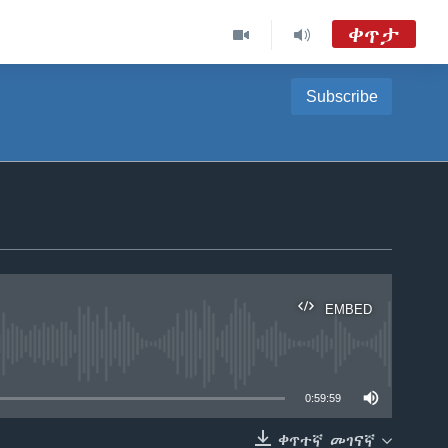
ቀጥታ
Subscribe
EMBED
able
0:59:59
ቀጥተኛ መገናኛ