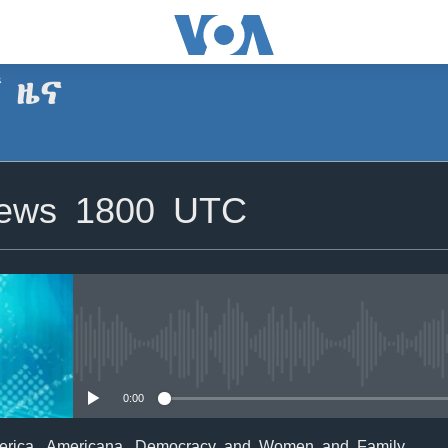
ኛ ዜና
SUBSCRIBE
News 1800 UTC
Apple Podcasts
ይድረሰኝ / ይላክልኝ
No media source currently avail
0:00
merica, Americana, Democracy and Women and Family