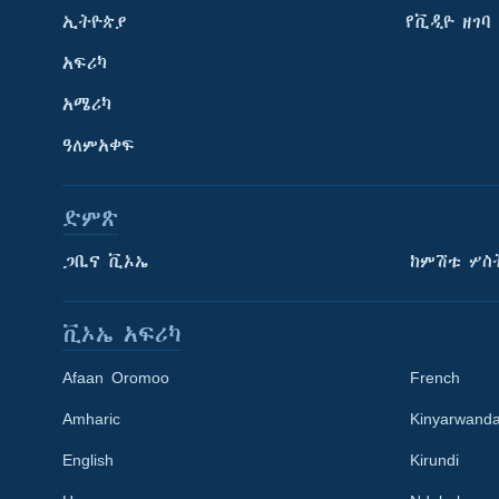
ኢትዮጵያ
የቪዲዮ ዘገባ
አፍሪካ
አሜሪካ
ዓለምአቀፍ
ድምጽ
ጋቢና ቪኦኤ
ከምሽቱ ሦስ
ቪኦኤ አፍሪካ
Afaan Oromoo
French
Amharic
Kinyarwand
English
Kirundi
Learning English