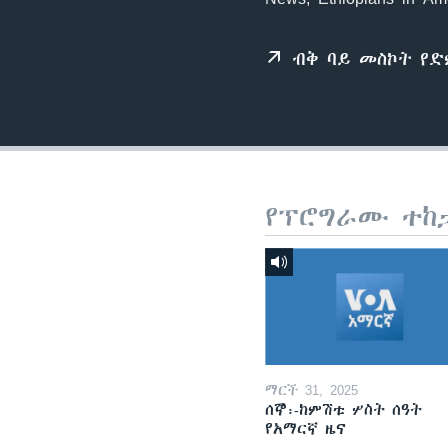
ብቅ ባይ መስኮት የ
የፕሮግራሙ ተከ
ማርች 31, 2025
ሰኞ፡-ከምሽቱ ሦስት ሰዓት
የአማርኛ ዜና