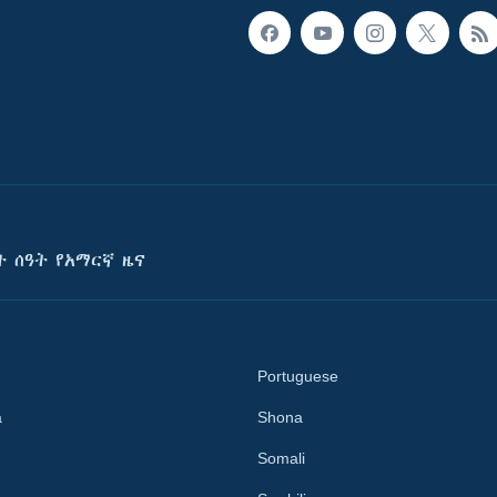
ት ሰዓት የአማርኛ ዜና
Portuguese
a
Shona
Somali