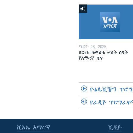
ማርች 28, 2025
ዐርብ፡-ከምሽቱ ሦስት ሰዓት
የአማርኛ ዜና
የቴሌቪዥን ፕሮግ
የራዲዮ ፕሮግራሞ
ቪኦኤ አማርኛ
ቪዲዮ