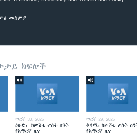
ድምፅ መስምያ
ታታይ ክፍሎች
ማርች 30, 2025
ማርች 29, 2025
ዕሁድ፡- ከምሽቱ ሦስት ሰዓት
ቅዳሜ፡-ከምሽቱ ሦስት ሰዓ
የአማርኛ ዜና
የአማርኛ ዜና