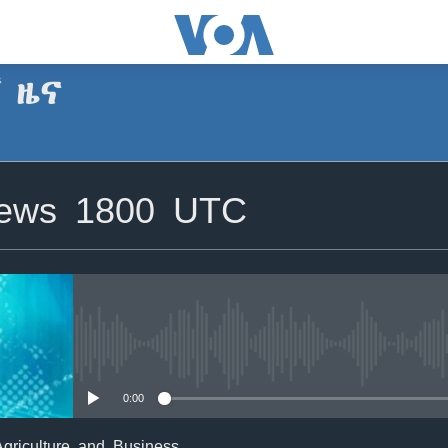
ኛ ዜና
SUBSCRIBE
News 1800 UTC
Apple Podcasts
ይድረሰኝ / ይላክልኝ
No media source currently avail
0:00
griculture and Business