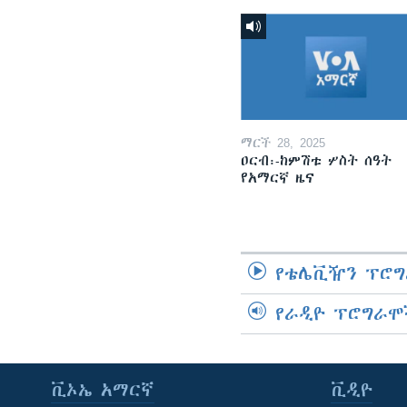
ማርች 28, 2025
ዐርብ፡-ከምሽቱ ሦስት ሰዓት
የአማርኛ ዜና
የቴሌቪዥን ፕሮግ
የራዲዮ ፕሮግራሞ
ቪኦኤ አማርኛ
ቪዲዮ