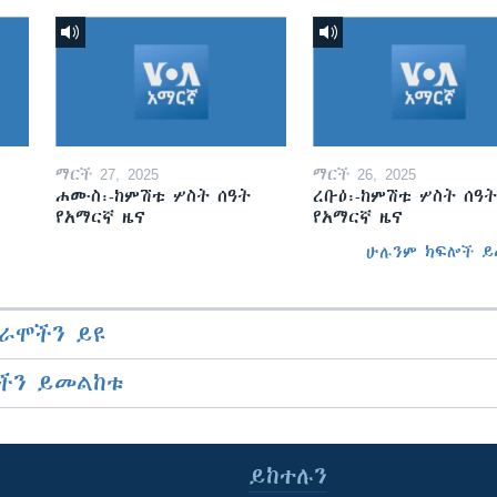
ማርች 27, 2025
ማርች 26, 2025
ሐሙስ፡-ከምሽቱ ሦስት ሰዓት
ረቡዕ፡-ከምሽቱ ሦስት ሰዓት
የአማርኛ ዜና
የአማርኛ ዜና
ሁሉንም ክፍሎች ይ
ራሞችን ይዩ
ችን ይመልከቱ
ይከተሉን