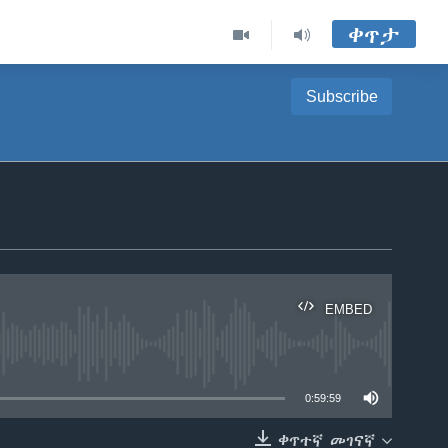
ቀጥታ
Subscribe
EMBED
able
0:59:59
ቀጥተኛ መገናኛ