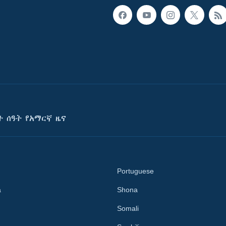
ት ሰዓት የአማርኛ ዜና
Portuguese
a
Shona
Somali