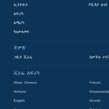
ኢትዮጵያ
የቪዲዮ ዘገባ
አፍሪካ
አሜሪካ
ዓለምአቀፍ
ድምጽ
ጋቢና ቪኦኤ
ከምሽቱ ሦስ
ቪኦኤ አፍሪካ
Afaan Oromoo
French
Amharic
Kinyarwand
English
Kirundi
Learning English