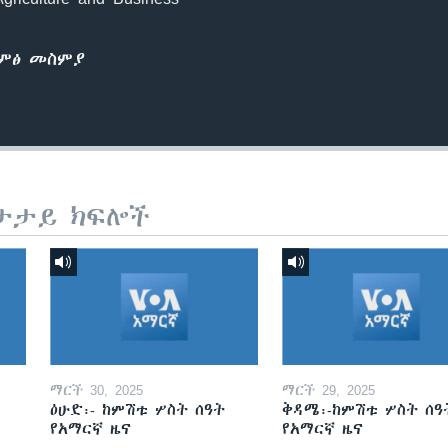
ድምፅ መስምያ
ታታይ ክፍሎች
ማርች 30, 2025
ማርች 29, 2025
ዕሁድ፡- ከምሽቱ ሦስት ሰዓት
ቅዳሜ፡-ከምሽቱ ሦስት ሰዓ
የአማርኛ ዜና
የአማርኛ ዜና