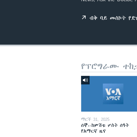
ብቅ ባይ መስኮት የ
የፕሮግራሙ ተከ
ማርች 31, 2025
ሰኞ፡-ከምሽቱ ሦስት ሰዓት
የአማርኛ ዜና