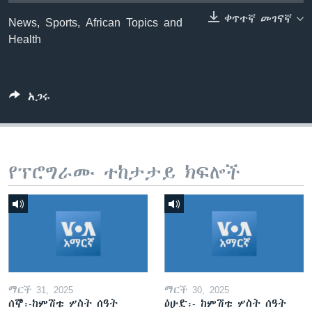
ቀጥተኛ መገናኛ
News, Sports, African Topics and
Health
ቋንቋዎች
አጋሩ
የፕሮግራሙ ተከታታይ ክፍሎች
ማርች 31, 2025
ማርች 30, 2025
ሰኞ፡-ከምሽቱ ሦስት ሰዓት
ዕሁድ፡- ከምሽቱ ሦስት ሰዓት