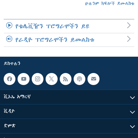
ሁሉንም ክፍሎች ይመልከቱ
የቴሌቪዥን ፕሮግራሞችን ይዩ
የራዲዮ ፕሮግራሞችን ይመልከቱ
ይከተሉን
ቪኦኤ አማርኛ
ቪዲዮ
ድምጽ