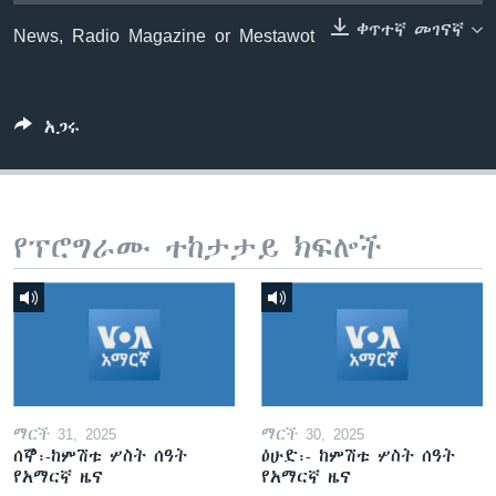
ቀጥተኛ መገናኛ
News, Radio Magazine or Mestawot
ቋንቋዎች
አጋሩ
የፕሮግራሙ ተከታታይ ክፍሎች
ማርች 31, 2025
ማርች 30, 2025
ሰኞ፡-ከምሽቱ ሦስት ሰዓት
ዕሁድ፡- ከምሽቱ ሦስት ሰዓት
የአማርኛ ዜና
የአማርኛ ዜና