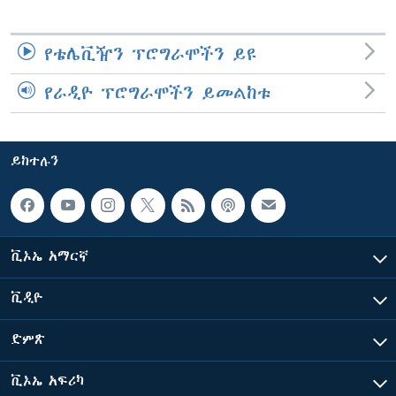
የቴሌቪዥን ፕሮግራሞችን ይዩ
የራዲዮ ፕሮግራሞችን ይመልከቱ
ይከተሉን
ቪኦኤ አማርኛ
ቪዲዮ
ድምጽ
ቪኦኤ አፍሪካ