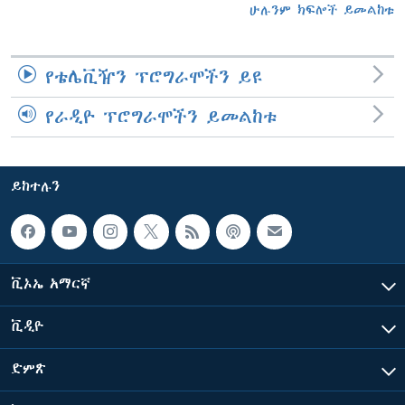
ሁሉንም ክፍሎች ይመልከቱ
የቴሌቪዥን ፕሮግራሞችን ይዩ
የራዲዮ ፕሮግራሞችን ይመልከቱ
ይከተሉን
ቪኦኤ አማርኛ
ቪዲዮ
ድምጽ