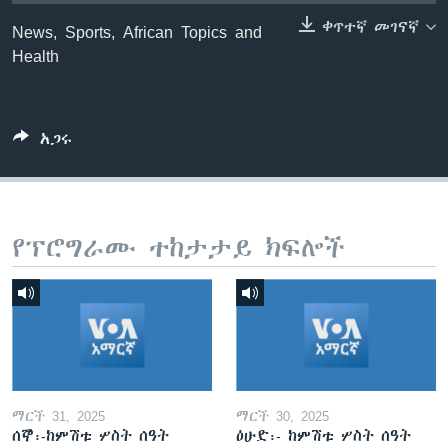
ቀጥተኛ መገናኛ
News, Sports, African Topics and
Health
ቋንቋዎች
አጋሩ
የፕሮግራሙ ተከታታይ ክፍሎች
ማርች 31, 2025
ማርች 30, 2025
ሰኞ፡-ከምሽቱ ሦስት ሰዓት
ዕሁድ፡- ከምሽቱ ሦስት ሰዓት