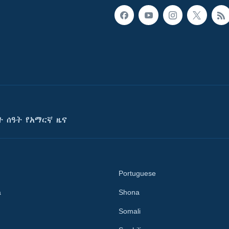
ት ሰዓት የአማርኛ ዜና
Portuguese
a
Shona
Somali