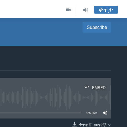
ቀጥታ
Subscribe
EMBED
able
0:59:59
ቀጥተኛ መገናኛ