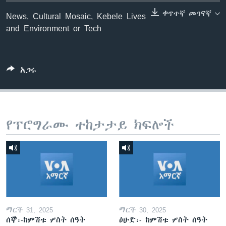
ቀጥተኛ መገናኛ
News, Cultural Mosaic, Kebele Lives
and Environment or Tech
ቋንቋዎች
አጋሩ
የፕሮግራሙ ተከታታይ ክፍሎች
ማርች 31, 2025
ማርች 30, 2025
ሰኞ፡-ከምሽቱ ሦስት ሰዓት
ዕሁድ፡- ከምሽቱ ሦስት ሰዓት