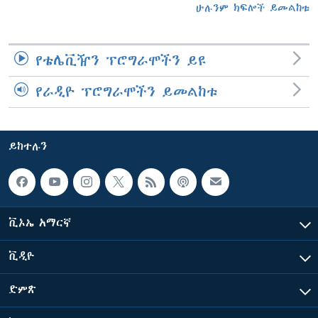
ሁሉንም ክፍሎች ይመልከቱ
የቴሌቪዥን ፕሮግራሞችን ይዩ
የራዲዮ ፕሮግራሞችን ይመልከቱ
ይከተሉን
ቪኦኤ አማርኛ
ቪዲዮ
ድምጽ