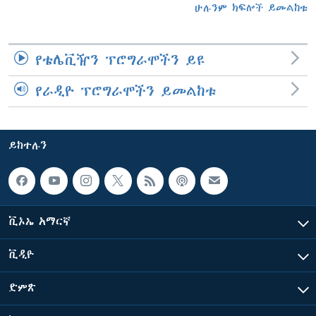
ሁሉንም ክፍሎች ይመልከቱ
የቴሌቪዥን ፕሮግራሞችን ይዩ
የራዲዮ ፕሮግራሞችን ይመልከቱ
ይከተሉን
ቪኦኤ አማርኛ
ቪዲዮ
ድምጽ