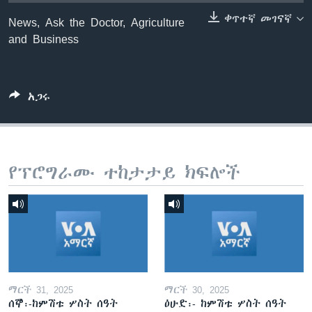
ቀጥተኛ መገናኛ
News, Ask the Doctor, Agriculture
and Business
ቋንቋዎች
አጋሩ
የፕሮግራሙ ተከታታይ ክፍሎች
ማርች 31, 2025
ማርች 30, 2025
ሰኞ፡-ከምሽቱ ሦስት ሰዓት
ዕሁድ፡- ከምሽቱ ሦስት ሰዓት