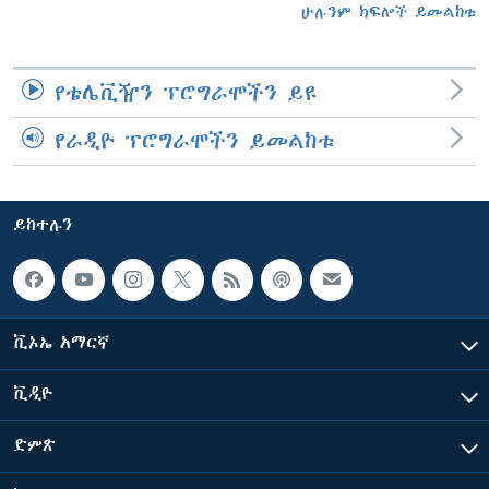
ሁሉንም ክፍሎች ይመልከቱ
የቴሌቪዥን ፕሮግራሞችን ይዩ
የራዲዮ ፕሮግራሞችን ይመልከቱ
ይከተሉን
ቪኦኤ አማርኛ
ቪዲዮ
ድምጽ