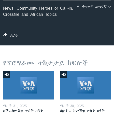
ቀጥተኛ መገናኛ
News, Community Heroes or Call-in,
Crossfire and African Topics
ቋንቋዎች
አጋሩ
የፕሮግራሙ ተከታታይ ክፍሎች
ማርች 31, 2025
ማርች 30, 2025
ሰኞ፡-ከምሽቱ ሦስት ሰዓት
ዕሁድ፡- ከምሽቱ ሦስት ሰዓት