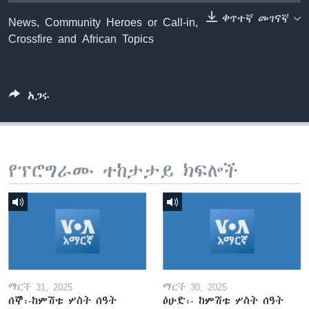
ቀጥተኛ መገናኛ
News, Community Heroes or Call-in,
Crossfire and African Topics
ቋንቋዎች
አጋሩ
የፕሮግራሙ ተከታታይ ክፍሎች
ማርች 31, 2025
ማርች 30, 2025
ሰኞ፡-ከምሽቱ ሦስት ሰዓት
ዕሁድ፡- ከምሽቱ ሦስት ሰዓት