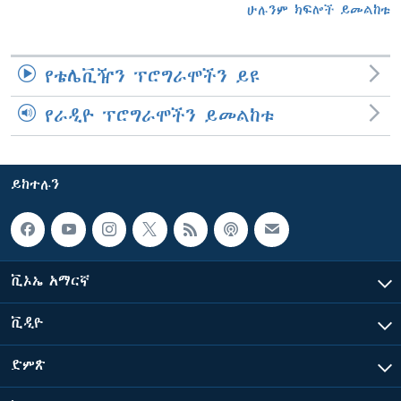
ሁሉንም ክፍሎች ይመልከቱ
የቴሌቪዥን ፕሮግራሞችን ይዩ
የራዲዮ ፕሮግራሞችን ይመልከቱ
ይከተሉን
ቪኦኤ አማርኛ
ቪዲዮ
ድምጽ