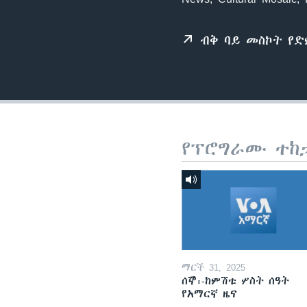
ብቅ ባይ መስኮት የ
የፕሮግራሙ ተከ
ማርች 31, 2025
ሰኞ፡-ከምሽቱ ሦስት ሰዓት
የአማርኛ ዜና