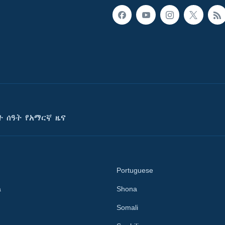
ት ሰዓት የአማርኛ ዜና
Portuguese
a
Shona
Somali