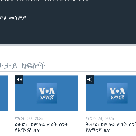
ድምፅ መስምያ
ታታይ ክፍሎች
ማርች 30, 2025
ማርች 29, 2025
ዕሁድ፡- ከምሽቱ ሦስት ሰዓት
ቅዳሜ፡-ከምሽቱ ሦስት ሰዓ
የአማርኛ ዜና
የአማርኛ ዜና