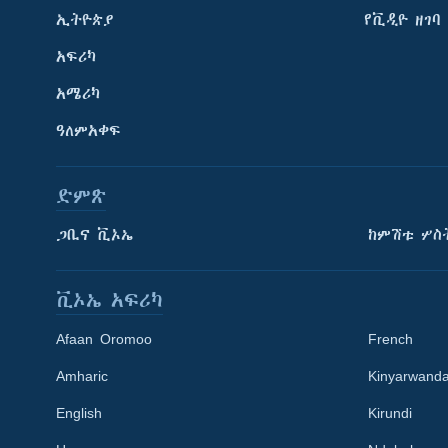
ኢትዮጵያ
የቪዲዮ ዘገባ
አፍሪካ
አሜሪካ
ዓለምአቀፍ
ድምጽ
ጋቢና ቪኦኤ
ከምሽቱ ሦስ
ቪኦኤ አፍሪካ
Afaan Oromoo
French
Amharic
Kinyarwand
English
Kirundi
Learning English