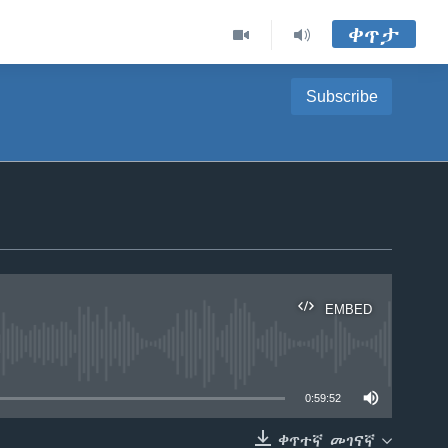
ቀጥታ
Subscribe
EMBED
able
0:59:52
ቀጥተኛ መገናኛ