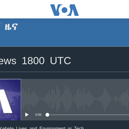
ኛ ዜና
SUBSCRIBE
News 1800 UTC
Apple Podcasts
ይድረሰኝ / ይላክልኝ
No media source currently avail
0:00
 Kebele Lives and Environment or Tech