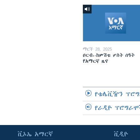
ማርች 28, 2025
ዐርብ፡-ከምሽቱ ሦስት ሰዓት
የአማርኛ ዜና
የቴሌቪዥን ፕሮግ
የራዲዮ ፕሮግራሞ
ቪኦኤ አማርኛ
ቪዲዮ