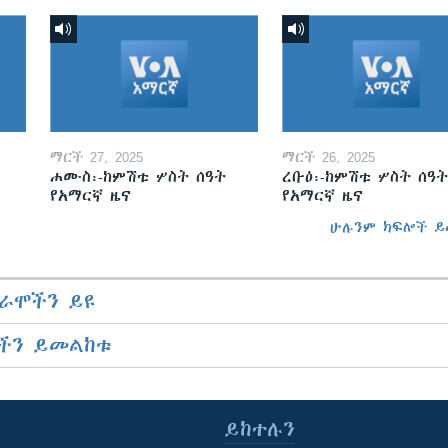
ማርች 27, 2025
ማርች 26, 2025
ሐሙስ፡-ከምሽቱ ሦስት ሰዓት
ረቡዕ፡-ከምሽቱ ሦስት ሰዓት
የአማርኛ ዜና
የአማርኛ ዜና
ሁሉንም ክፍሎች ይ
ራሞችን ይዩ
ችን ይመልከቱ
ይከተሉን