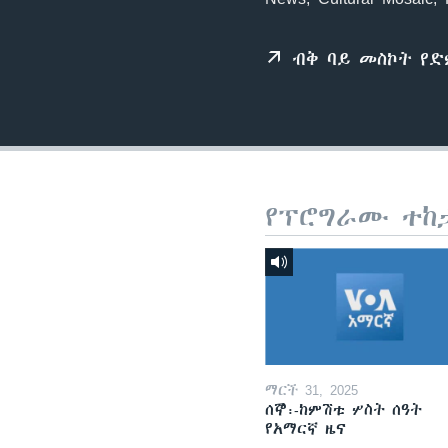
ብቅ ባይ መስኮት የ
የፕሮግራሙ ተከ
ማርች 31, 2025
ሰኞ፡-ከምሽቱ ሦስት ሰዓት
የአማርኛ ዜና