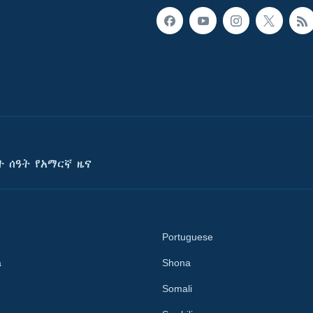
ት ሰዓት የአማርኛ ዜና
Portuguese
a
Shona
Somali