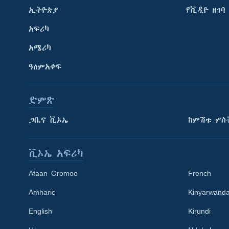
ኢትዮጵያ
የቪዲዮ ዘገባ
አፍሪካ
አሜሪካ
ዓለምአቀፍ
ድምጽ
ጋቢና ቪኦኤ
ከምሽቱ ሦስ
ቪኦኤ አፍሪካ
Afaan Oromoo
French
Amharic
Kinyarwand
English
Kirundi
Learning English