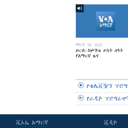
ማርች 28, 2025
ዐርብ፡-ከምሽቱ ሦስት ሰዓት
የአማርኛ ዜና
የቴሌቪዥን ፕሮግ
የራዲዮ ፕሮግራሞ
ቪኦኤ አማርኛ
ቪዲዮ