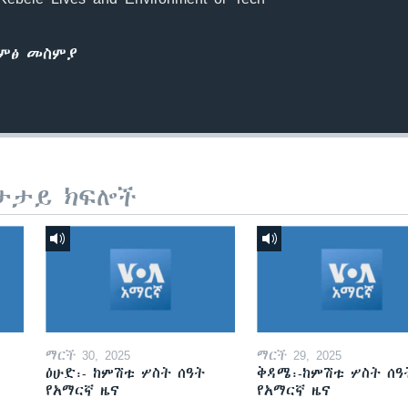
ድምፅ መስምያ
ታታይ ክፍሎች
ማርች 30, 2025
ማርች 29, 2025
ዕሁድ፡- ከምሽቱ ሦስት ሰዓት
ቅዳሜ፡-ከምሽቱ ሦስት ሰዓ
የአማርኛ ዜና
የአማርኛ ዜና