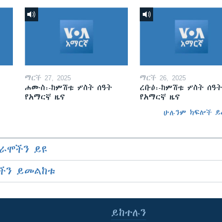
ማርች 27, 2025
ማርች 26, 2025
ሐሙስ፡-ከምሽቱ ሦስት ሰዓት
ረቡዕ፡-ከምሽቱ ሦስት ሰዓት
የአማርኛ ዜና
የአማርኛ ዜና
ሁሉንም ክፍሎች ይ
ራሞችን ይዩ
ችን ይመልከቱ
ይከተሉን