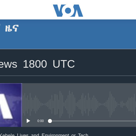
ኛ ዜና
SUBSCRIBE
News 1800 UTC
Apple Podcasts
ይድረሰኝ / ይላክልኝ
No media source currently avail
0:00
 Kebele Lives and Environment or Tech