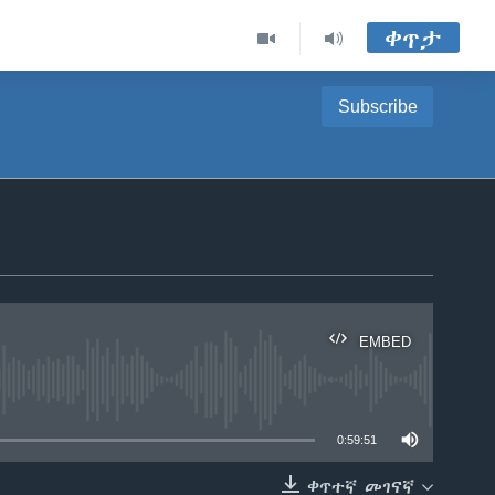
ቀጥታ
Subscribe
EMBED
able
0:59:51
ቀጥተኛ መገናኛ