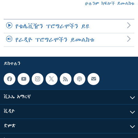
ሁሉንም ክፍሎች ይመልከቱ
የቴሌቪዥን ፕሮግራሞችን ይዩ
የራዲዮ ፕሮግራሞችን ይመልከቱ
ይከተሉን
ቪኦኤ አማርኛ
ቪዲዮ
ድምጽ