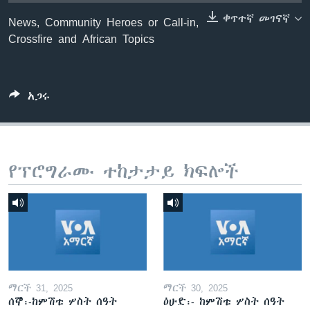
ቀጥተኛ መገናኛ
News, Community Heroes or Call-in,
Crossfire and African Topics
ቋንቋዎች
አጋሩ
የፕሮግራሙ ተከታታይ ክፍሎች
ማርች 31, 2025
ማርች 30, 2025
ሰኞ፡-ከምሽቱ ሦስት ሰዓት
ዕሁድ፡- ከምሽቱ ሦስት ሰዓት