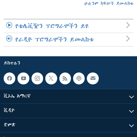
ሁሉንም ክፍሎች ይመልከቱ
የቴሌቪዥን ፕሮግራሞችን ይዩ
የራዲዮ ፕሮግራሞችን ይመልከቱ
ይከተሉን
ቪኦኤ አማርኛ
ቪዲዮ
ድምጽ