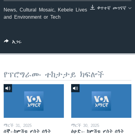
ቀጥተኛ መገናኛ
News, Cultural Mosaic, Kebele Lives
and Environment or Tech
ቋንቋዎች
አጋሩ
የፕሮግራሙ ተከታታይ ክፍሎች
ማርች 31, 2025
ማርች 30, 2025
ሰኞ፡-ከምሽቱ ሦስት ሰዓት
ዕሁድ፡- ከምሽቱ ሦስት ሰዓት