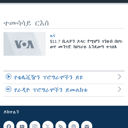
ቋንቋዎች
ተመሳሳይ ርእስ
ዜና
$11.7 ቢልዮን ዶላር የሚሆን ገንዘብ በሀገ-
ወጥ መንገድ ከሀገሪቱ እንደወጣ ተገለጸ
የቴሌቪዥን ፕሮግራሞችን ይዩ
የራዲዮ ፕሮግራሞችን ይመልከቱ
ይከተሉን