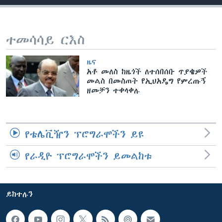
ቋንቋዎች
ተመሳሳይ ርእስ
ዜና
አቶ መለስ ከዜጎች ለተሰበሰቡ ጥያቄዎች
መልስ በመስጠት የኢህአዴግ የምረጡኝ
ዘመቻን ተቀላቀሉ
የቴሌቪዥን ፕሮግራሞችን ይዩ
የራዲዮ ፕሮግራሞችን ይመልከቱ
ይከተሉን