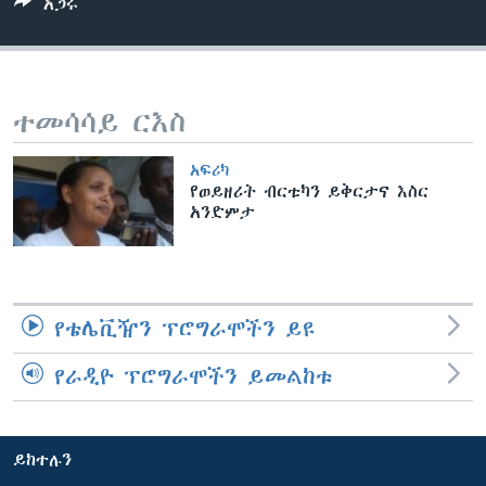
አጋሩ
ቋንቋዎች
ተመሳሳይ ርእስ
አፍሪካ
የወይዘሪት ብርቱካን ይቅርታና እስር
አንድምታ
የቴሌቪዥን ፕሮግራሞችን ይዩ
የራዲዮ ፕሮግራሞችን ይመልከቱ
ይከተሉን