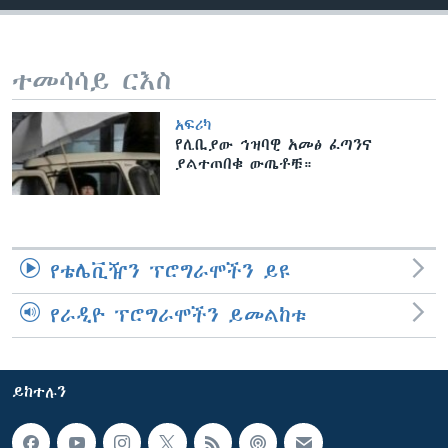
ቋንቋዎች
ተመሳሳይ ርእስ
አፍሪካ
የሊቢያው ኅዝባዊ አመፅ ፈጣንና
ያልተጠበቁ ውጤቶቹ።
የቴሌቪዥን ፕሮግራሞችን ይዩ
የራዲዮ ፕሮግራሞችን ይመልከቱ
ይከተሉን