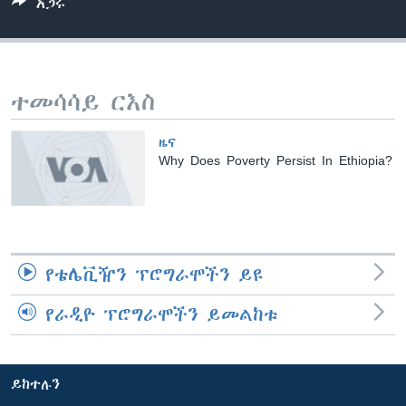
አጋሩ
ቋንቋዎች
ተመሳሳይ ርእስ
ዜና
Why Does Poverty Persist In Ethiopia?
የቴሌቪዥን ፕሮግራሞችን ይዩ
የራዲዮ ፕሮግራሞችን ይመልከቱ
ይከተሉን