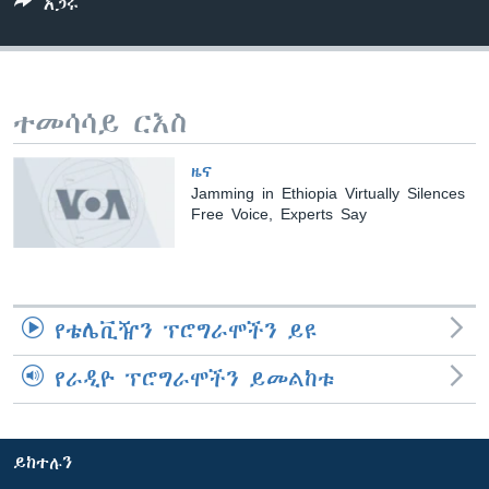
አጋሩ
ቋንቋዎች
ተመሳሳይ ርእስ
ዜና
Jamming in Ethiopia Virtually Silences
Free Voice, Experts Say
የቴሌቪዥን ፕሮግራሞችን ይዩ
የራዲዮ ፕሮግራሞችን ይመልከቱ
ይከተሉን