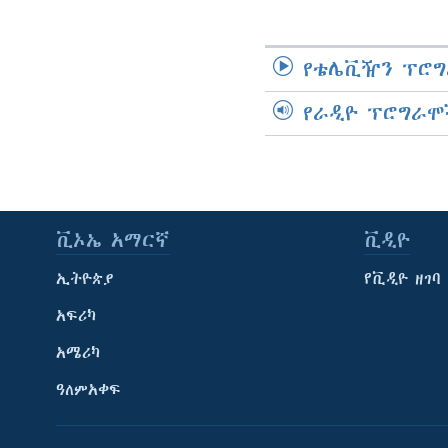
የቴሌቪዥን ፕሮግ
የራዲዮ ፕሮግራሞ
ቪኦኤ አማርኛ
ቪዲዮ
ኢትዮጵያ
የቪዲዮ ዘገባ
አፍሪካ
አሜሪካ
ዓለምአቀፍ