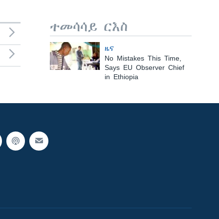
ተመሳሳይ ርእስ
ዜና
No Mistakes This Time,
Says EU Observer Chief
in Ethiopia