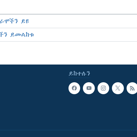
ራሞችን ይዩ
ችን ይመልከቱ
ይከተሉን