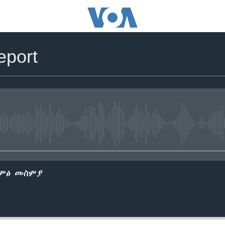
eport
No media source currently avail
ድምፅ መስምያ