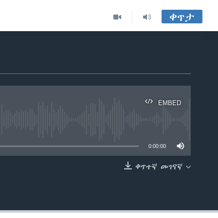
ቀጥታ
EMBED
able
0:00:00
ቀጥተኛ መገናኛ
EMBED