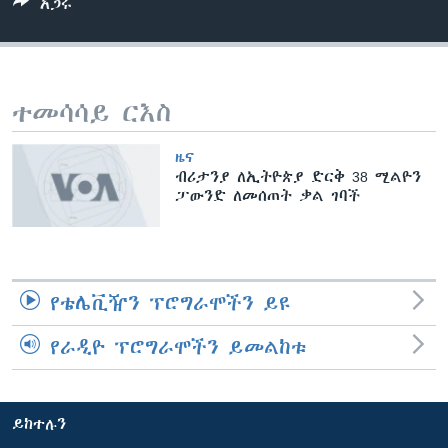
አጋሩ
ቋንቋዎች
ተመሳሳይ ርእስ
ዜና
ብሪታንያ ለኢትዮጵያ ድርቅ 38 ሚልዮን
ፓውንድ ለመሰጠት ቃል ገባች
የቴሌቪዥን ፕሮግራሞችን ይዩ
የራዲዮ ፕሮግራሞችን ይመልከቱ
ይከተሉን