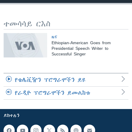
ቋንቋዎች
ተመሳሳይ ርእስ
ዜና
Ethiopian-American Goes from
Presidential Speech Writer to
Successful Singer
የቴሌቪዥን ፕሮግራሞችን ይዩ
የራዲዮ ፕሮግራሞችን ይመልከቱ
ይከተሉን